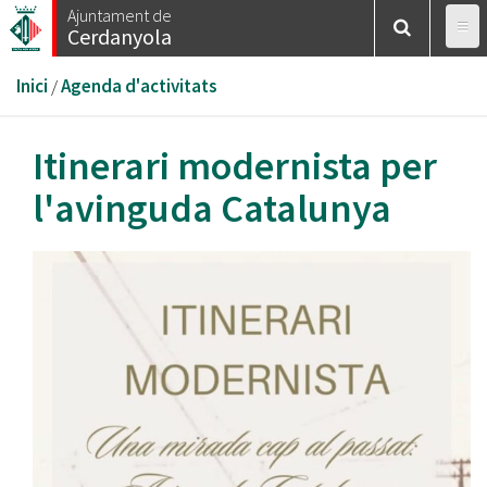
Vés
Ajuntament de
Cerdanyola
al
contingut
Esteu
Inici
/
Agenda d'activitats
aquí
Itinerari modernista per
l'avinguda Catalunya