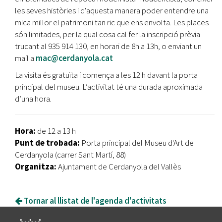
les seves històries i d'aquesta manera poder entendre una
mica millor el patrimoni tan ric que ens envolta. Les places
són limitades, per la qual cosa cal fer la inscripció prèvia
trucant al 935 914 130, en horari de 8h a 13h, o enviant un
mail a
mac@cerdanyola.cat
La visita és gratuïta i comença a les 12 h davant la porta
principal del museu. L’activitat té una durada aproximada
d’una hora.
Hora:
de 12 a 13 h
Punt de trobada:
Porta principal del Museu d'Art de
Cerdanyola (carrer Sant Martí, 88)
Organitza:
Ajuntament de Cerdanyola del Vallès
Tornar al llistat de l'agenda d'activitats