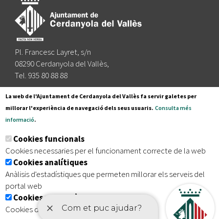
Pl. Francesc Layret, s/n
08290 Cerdanyola del Vallès,
Tel. 935 80 88 88
Segueix-nos a:
La web de l'Ajuntament de Cerdanyola del Vallès fa servir galetes per
millorar l'experiència de navegació dels seus usuaris.
Consulta més
informació
.
Subscriu-te al nostre butlletí
Cookies funcionals
Cookies necessaries per el funcionament correcte de la web
Cookies analítiques
|
|
|
Inici
Avís legal
Protecció de dades
Mapa del lloc
Anàlisis d'estadístiques que permeten millorar els serveis del
|
Accessibilitat
portal web
Cookies publicitàries
Cookies de tercers amb finalitat publicitària