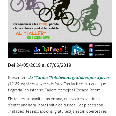
Del
24/05/2019
al
07/06/2019
Presentem
Ja “Tardes”!! Activitats gratuïtes per a joves
(12-29 anys) els vespres de juny!
Tan fàcil com triar el que
t’agrada i apuntar-se. Tallers, tornejos i Escape Room...
Els tallers s'organitzaran en una, dues o tres sessions
d'entre una hora i hora i mitja de durada. Les places són
limitades i les inscripcions (gratuïtes) ja estan obertes i es