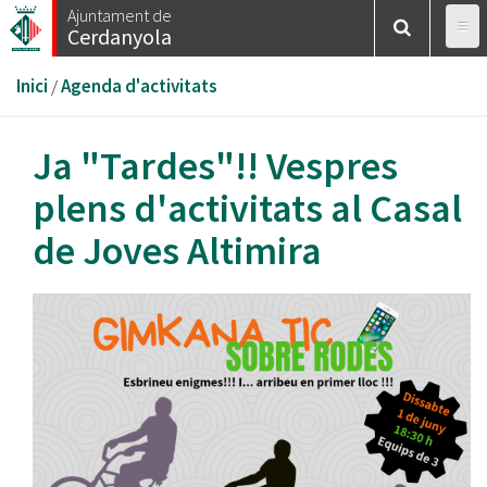
Vés
Ajuntament de
Cerdanyola
al
contingut
Esteu
Inici
/
Agenda d'activitats
aquí
Ja "Tardes"!! Vespres
plens d'activitats al Casal
de Joves Altimira