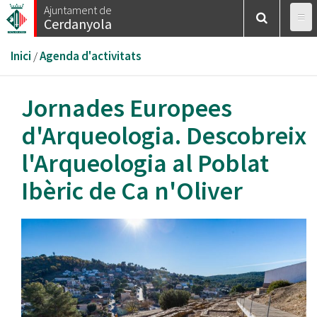
Vés
Ajuntament de
Cerdanyola
al
contingut
Esteu
Inici
/
Agenda d'activitats
aquí
Jornades Europees
d'Arqueologia. Descobreix
l'Arqueologia al Poblat
Ibèric de Ca n'Oliver