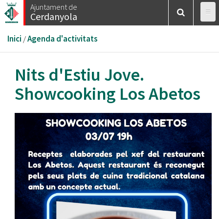
Vés
Ajuntament de
Cerdanyola
al
contingut
Esteu
Inici
/
Agenda d'activitats
aquí
Nits d'Estiu Jove.
Showcooking Los Abetos