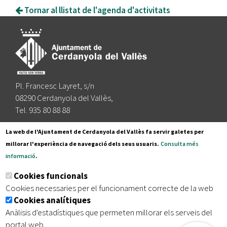
Tornar al llistat de l'agenda d'activitats
Pl. Francesc Layret, s/n
08290 Cerdanyola del Vallès,
Tel. 935 80 88 88
Segueix-nos a:
La web de l'Ajuntament de Cerdanyola del Vallès fa servir galetes per
millorar l'experiència de navegació dels seus usuaris.
Consulta més
informació
.
Subscriu-te al nostre butlletí
Cookies funcionals
Cookies necessaries per el funcionament correcte de la web
Cookies analítiques
|
|
|
Inici
Avís legal
Protecció de dades
Mapa del lloc
Anàlisis d'estadístiques que permeten millorar els serveis del
|
Accessibilitat
portal web