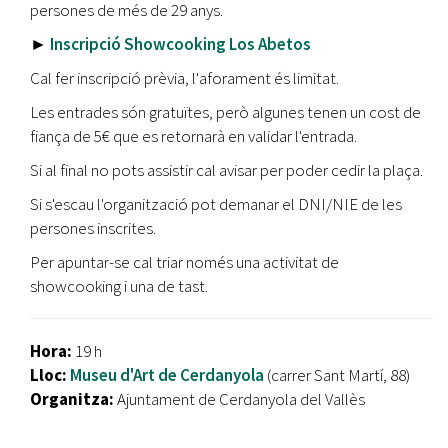
persones de més de 29 anys.
►
Inscripció Showcooking Los Abetos
Cal fer inscripció prèvia, l'aforament és limitat.
Les entrades són gratuïtes, però algunes tenen un cost de
fiança de 5€ que es retornarà en validar l'entrada.
Si al final no pots assistir cal avisar per poder cedir la plaça.
Si s'escau l'organització pot demanar el DNI/NIE de les
persones inscrites.
Per apuntar-se cal triar només una activitat de
showcooking i una de tast.
Hora:
19 h
Lloc:
Museu d'Art de Cerdanyola
(carrer Sant Martí, 88)
Organitza:
Ajuntament de Cerdanyola del Vallès