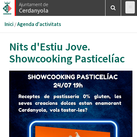
Vés
Ajuntament de
Cerdanyola
al
contingut
Esteu
Inici
/
Agenda d'activitats
aquí
Nits d'Estiu Jove.
Showcooking Pasticelíac