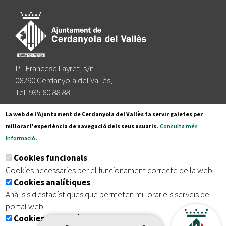
Pl. Francesc Layret, s/n
08290 Cerdanyola del Vallès,
Tel. 935 80 88 88
Segueix-nos a:
La web de l'Ajuntament de Cerdanyola del Vallès fa servir galetes per
millorar l'experiència de navegació dels seus usuaris.
Consulta més
informació
.
Subscriu-te al nostre butlletí
Cookies funcionals
Cookies necessaries per el funcionament correcte de la web
Cookies analítiques
|
|
|
Inici
Avís legal
Protecció de dades
Mapa del lloc
Anàlisis d'estadístiques que permeten millorar els serveis del
|
Accessibilitat
portal web
Cookies publicitàries