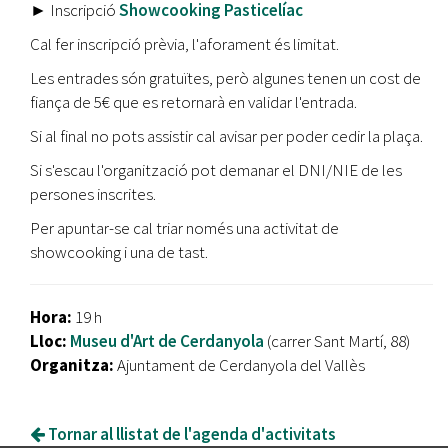
►
Inscripció
Showcooking Pasticelíac
Cal fer inscripció prèvia, l'aforament és limitat.
Les entrades són gratuïtes, però algunes tenen un cost de
fiança de 5€ que es retornarà en validar l'entrada.
Si al final no pots assistir cal avisar per poder cedir la plaça.
Si s'escau l'organització pot demanar el DNI/NIE de les
persones inscrites.
Per apuntar-se cal triar només una activitat de
showcooking i una de tast.
Hora:
19 h
Lloc:
Museu d'Art de Cerdanyola
(carrer Sant Martí, 88)
Organitza:
Ajuntament de Cerdanyola del Vallès
Tornar al llistat de l'agenda d'activitats