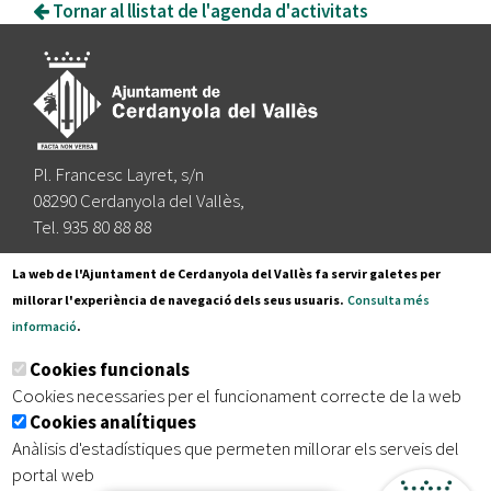
Tornar al llistat de l'agenda d'activitats
Pl. Francesc Layret, s/n
08290 Cerdanyola del Vallès,
Tel. 935 80 88 88
Segueix-nos a:
La web de l'Ajuntament de Cerdanyola del Vallès fa servir galetes per
millorar l'experiència de navegació dels seus usuaris.
Consulta més
informació
.
Subscriu-te al nostre butlletí
Cookies funcionals
Cookies necessaries per el funcionament correcte de la web
Cookies analítiques
|
|
|
Inici
Avís legal
Protecció de dades
Mapa del lloc
Anàlisis d'estadístiques que permeten millorar els serveis del
|
Accessibilitat
portal web