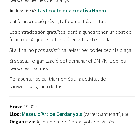
persones de més de 29 anys.
►
Inscripció
T
ast cocteleria creativa Hoom
Cal fer inscripció prèvia, l'aforament és limitat.
Les entrades són gratuïtes, però algunes tenen un cost de
fiança de 5€ que es retornarà en validar l'entrada.
Si al final no pots assistir cal avisar per poder cedir la plaça.
Si s'escau l'organització pot demanar el DNI/NIE de les
persones inscrites.
Per apuntar-se cal triar només una activitat de
showcooking i una de tast.
Hora:
19:30 h
Lloc:
Museu d'Art de Cerdanyola
(carrer Sant Martí, 88)
Organitza:
Ajuntament de Cerdanyola del Vallès