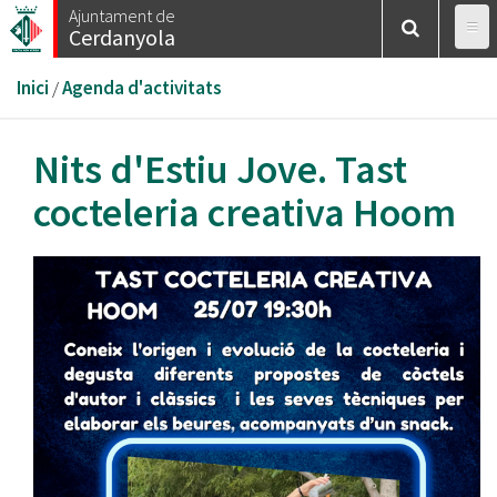
Vés
Ajuntament de
Cerdanyola
al
contingut
Esteu
Inici
/
Agenda d'activitats
aquí
Nits d'Estiu Jove. Tast
cocteleria creativa Hoom