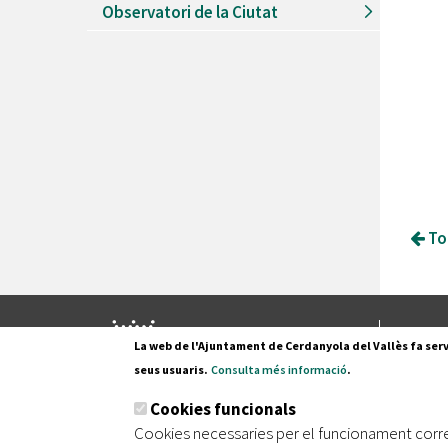
Observatori de la Ciutat
Tor
Pl. Fran
La web de l'Ajuntament de Cerdanyola del Vallès fa serv
08290 C
seus usuaris.
Consulta més informació
.
Tel. 935
Cookies funcionals
Cookies necessaries per el funcionament corr