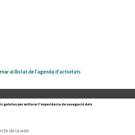
nar al llistat de l'agenda d'activitats
Segueix-nos a:
cesc Layret, s/n
ir galetes per millorar l'experiència de navegació dels
erdanyola del Vallès,
 80 88 88
Subscriu-te al nostre butll
ecte de la web