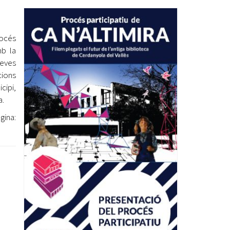
Ètica i Integritat
Entitats
océs
Retiment de Comptes
mb la
Equipaments
seves
Accés a Informació Pública
cions
cipi,
Mercats Municipals
Dades Obertes
a.
na:
Webs Municipals
Catàleg de Serveis i Tràmits