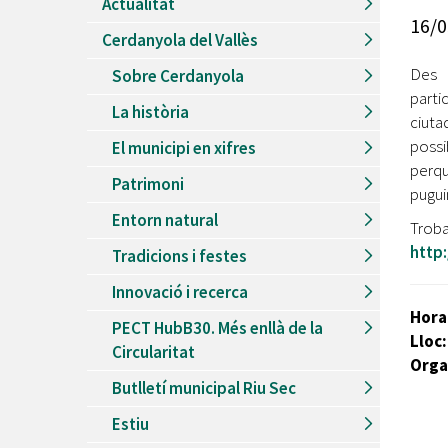
Actualitat
Recursos Humans
16/0
Cerdanyola del Vallès
Del
26/06/2026
al
30/08/2026
Patis oberts temporada d'estiu
Des 
Sobre Cerdanyola
parti
Del
13/06/2026
al
08/09/2026
La història
Piscines d'estiu a Cerdanyola
ciutad
possi
El municipi en xifres
Del
01/06/2026
al
30/09/2026
perqu
Refugis climàtics a Cerdanyola
Patrimoni
pugui
Del
22/05/2026
al
06/09/2026
Entorn natural
Jocs d'aigua del Parc Cordelles
Tr
http
Tradicions i festes
Del
01/07/2024
al
31/08/2026
Decorem! Conte 'La truita de nabius'
Innovació i recerca
Hora
PECT HubB30. Més enllà de la
Lloc
Circularitat
Orga
Butlletí municipal Riu Sec
Estiu