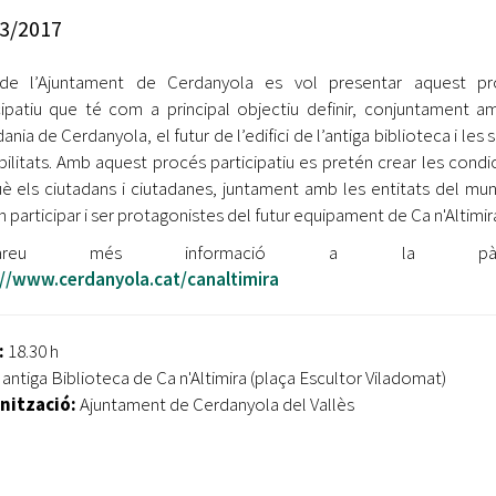
Oberta la convocatòria d'Ajuts per a l'autoocupació
3/2017
jove 2026
de l’Ajuntament de Cerdanyola es vol presentar aquest pr
Cerdanyola opta a més de 5 milions d'euros del Pla de
Barris per transformar les Fontetes, Quatre Cantons i
cipatiu que té com a principal objectiu definir, conjuntament a
l'entorn de l'avinguda Catalunya
ania de Cerdanyola, el futur de l’edifici de l’antiga biblioteca i les 
bilitats. Amb aquest procés participatiu es pretén crear les condi
El FIT presenta el cartell de la seva 16a edició i dona el
è els ciutadans i ciutadanes, juntament amb les entitats del muni
tret de sortida al festival
n participar i ser protagonistes del futur equipament de Ca n'Altimir
L’Ajuntament reparteix ulleres gratuïtes per veure
obareu més informació a la pàgi
l'eclipsi solar
://www.cerdanyola.cat/canaltimira
:
18.30 h
:
antiga Biblioteca de Ca n'Altimira (plaça Escultor Viladomat)
nització:
Ajuntament de Cerdanyola del Vallès