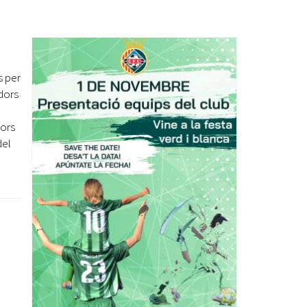
Ètica i Integritat
Entitats
Retiment de Comptes
s per
Equipaments
dors
Accés a Informació Pública
Mercats Municipals
dors
Dades Obertes
del
Webs Municipals
Catàleg de Serveis i Tràmits