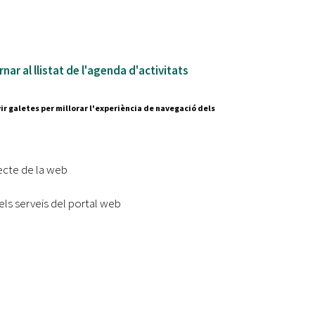
nar al llistat de l'agenda d'activitats
ir galetes per millorar l'experiència de navegació dels
Segueix-nos a:
cesc Layret, s/n
erdanyola del Vallès,
ecte de la web
 80 88 88
els serveis del portal web
Subscriu-te al nostre butll
|
l lloc
Accessibilitat