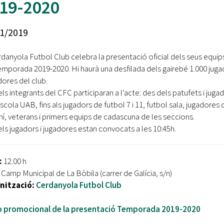
19-2020
Oberta la convocatòria d'Ajuts per a l'autoocupació
jove 2026
1/2019
Cerdanyola opta a més de 5 milions d'euros del Pla de
Barris per transformar les Fontetes, Quatre Cantons i
rdanyola Futbol Club celebra la presentació oficial dels seus equip
l'entorn de l'avinguda Catalunya
temporada 2019-2020. Hi haurà una desfilada dels gairebé 1.000 juga
dores del club.
El FIT presenta el cartell de la seva 16a edició i dona el
tret de sortida al festival
els integrants del CFC participaran a l’acte: des dels patufets i juga
scola UAB, fins als jugadors de futbol 7 i 11, futbol sala, jugadores 
L’Ajuntament reparteix ulleres gratuïtes per veure
í, veterans i primers equips de cadascuna de les seccions.
l'eclipsi solar
els jugadors i jugadores estan convocats a les 10:45h.
:
12.00 h
Camp Municipal de La Bòbila (carrer de Galícia, s/n)
nització:
Cerdanyola Futbol Club
o promocional de la presentació Temporada 2019-2020