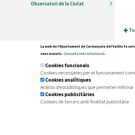
Observatori de la Ciutat
Tor
La web de l'Ajuntament de Cerdanyola del Vallès fa serv
seus usuaris.
Consulta més informació
.
Pl. Fran
Cookies funcionals
08290 C
Cookies necessaries per el funcionament corr
Tel. 935
Cookies analítiques
Anàlisis d'estadístiques que permeten millorar 
Cookies publicitàries
|
|
|
Inici
Avís legal
Protecció de dades
Mapa de
Cookies de tercers amb finalitat publicitària