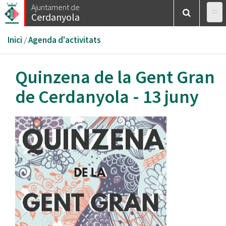
Vés
Ajuntament de
Cerdanyola
al
contingut
Esteu
Inici
/
Agenda d'activitats
aquí
Quinzena de la Gent Gran
de Cerdanyola - 13 juny