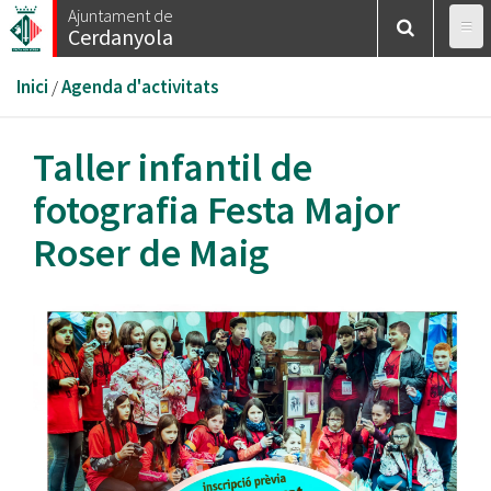
Vés
Ajuntament de
Cerdanyola
al
contingut
Esteu
Inici
/
Agenda d'activitats
aquí
Taller infantil de
fotografia Festa Major
Roser de Maig