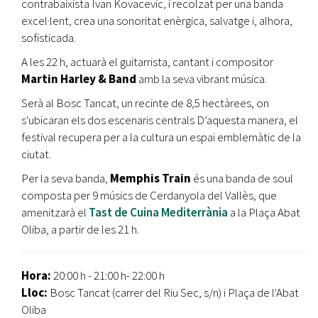
contrabaixista Ivan Kovacevic, i recolzat per una banda
excel·lent, crea una sonoritat enèrgica, salvatge i, alhora,
sofisticada.
A les 22 h, actuarà el guitarrista, cantant i compositor
Martin Harley & Band
amb la seva vibrant música.
Serà al Bosc Tancat, un recinte de 8,5 hectàrees, on
s'ubicaran els dos escenaris centrals D’aquesta manera, el
festival recupera per a la cultura un espai emblemàtic de la
ciutat.
Per la seva banda,
Memphis Train
és una banda de soul
composta per 9 músics de Cerdanyola del Vallès, que
amenitzarà el
Tast de Cuina Mediterrània
a la Plaça Abat
Oliba, a partir de les 21 h.
Hora:
20:00 h - 21:00 h- 22:00 h
Lloc:
Bosc Tancat (carrer del Riu Sec, s/n) i Plaça de l'Abat
Oliba