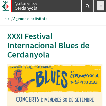
Vés
Ajuntament de
Cerdanyola
al
contingut
Esteu
Inici
/
Agenda d'activitats
aquí
XXXI Festival
Internacional Blues de
Cerdanyola