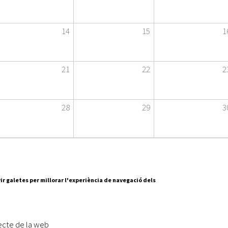
Oberta la convocatòria d'Ajuts per a l'autoocupació
jove 2026
14
15
1
Cerdanyola opta a més de 5 milions d'euros del Pla de
Barris per transformar les Fontetes, Quatre Cantons i
l'entorn de l'avinguda Catalunya
21
22
2
El FIT presenta el cartell de la seva 16a edició i dona el
tret de sortida al festival
28
29
3
L’Ajuntament reparteix ulleres gratuïtes per veure
l'eclipsi solar
ir galetes per millorar l'experiència de navegació dels
Segueix-nos a:
cesc Layret, s/n
erdanyola del Vallès,
ecte de la web