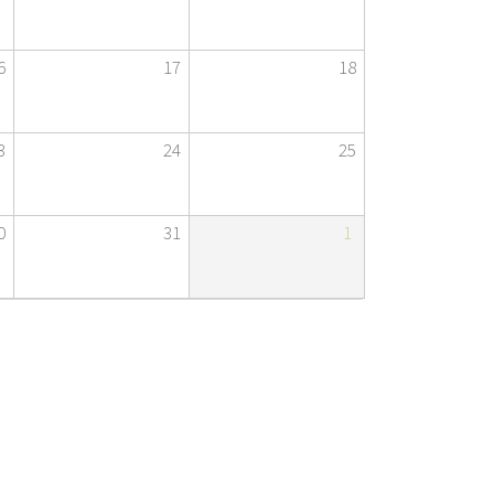
Ètica i Integritat
Entitats
6
17
18
Retiment de Comptes
Equipaments
3
24
25
Accés a Informació Pública
Mercats Municipals
Dades Obertes
0
31
1
Webs Municipals
Catàleg de Serveis i Tràmits