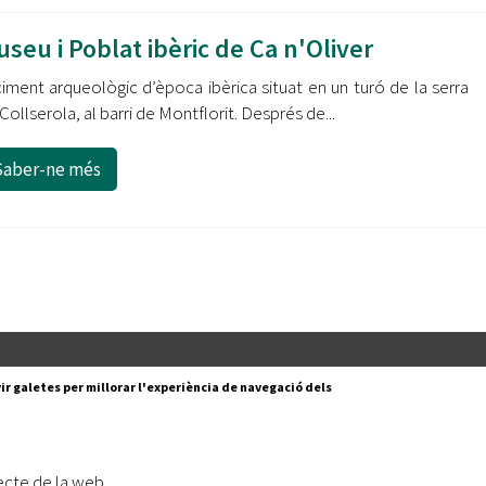
seu i Poblat ibèric de Ca n'Oliver
iment arqueològic d’època ibèrica situat en un turó de la serra
Collserola, al barri de Montflorit. Després de...
Saber-ne més
Segueix-nos a:
cesc Layret, s/n
ir galetes per millorar l'experiència de navegació dels
erdanyola del Vallès,
 80 88 88
Subscriu-te al nostre butll
ecte de la web