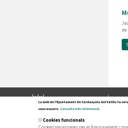
Mu
Jac
de 
Pl. Fran
La web de l'Ajuntament de Cerdanyola del Vallès fa serv
08290 C
seus usuaris.
Consulta més informació
.
Tel. 935
Cookies funcionals
Cookies necessaries per el funcionament corr