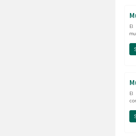
M
El
mus
M
El
con