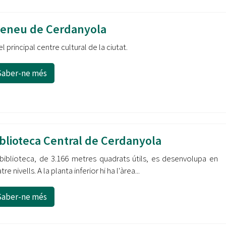
Oberta la convocatòria d'Ajuts per a l'autoocupació
jove 2026
teneu de Cerdanyola
Cerdanyola opta a més de 5 milions d'euros del Pla de
el principal centre cultural de la ciutat.
Barris per transformar les Fontetes, Quatre Cantons i
l'entorn de l'avinguda Catalunya
Saber-ne més
El FIT presenta el cartell de la seva 16a edició i dona el
tret de sortida al festival
L’Ajuntament reparteix ulleres gratuïtes per veure
l'eclipsi solar
blioteca Central de Cerdanyola
biblioteca, de 3.166 metres quadrats útils, es desenvolupa en
tre nivells. A la planta inferior hi ha l'àrea...
Saber-ne més