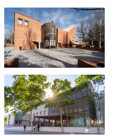
Ètica i Integritat
Entitats
Retiment de Comptes
Equipaments
Accés a Informació Pública
Mercats Municipals
Dades Obertes
Webs Municipals
Catàleg de Serveis i Tràmits