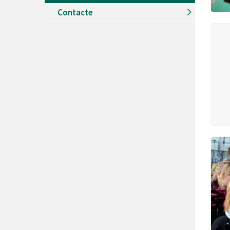
Recursos Humans
Contacte
Del
26/06/2026
al
30/08/2026
Patis oberts temporada d'estiu
Del
13/06/2026
al
08/09/2026
Piscines d'estiu a Cerdanyola
Del
01/06/2026
al
30/09/2026
Refugis climàtics a Cerdanyola
Del
22/05/2026
al
06/09/2026
Jocs d'aigua del Parc Cordelles
Del
01/07/2024
al
31/08/2026
Decorem! Conte 'La truita de nabius'