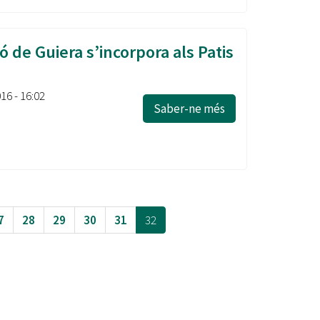
ó de Guiera s’incorpora als Patis
016 - 16:02
Saber-ne més
7
28
29
30
31
32