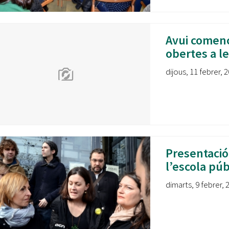
Oberta la convocatòria d'Ajuts per a l'autoocupació
jove 2026
Avui comenc
Cerdanyola opta a més de 5 milions d'euros del Pla de
Barris per transformar les Fontetes, Quatre Cantons i
obertes a le
l'entorn de l'avinguda Catalunya
dijous, 11 febrer, 2
El FIT presenta el cartell de la seva 16a edició i dona el
tret de sortida al festival
L’Ajuntament reparteix ulleres gratuïtes per veure
l'eclipsi solar
Presentació
l’escola púb
dimarts, 9 febrer, 