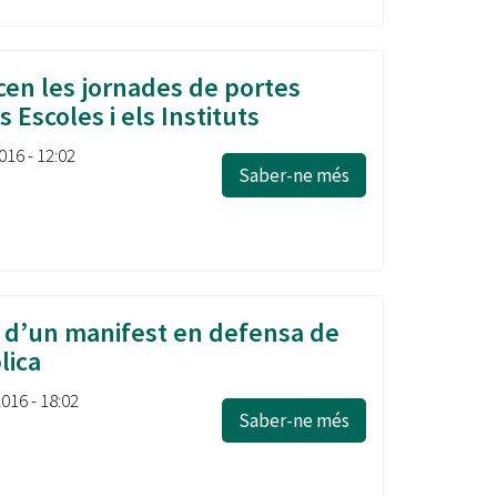
Ètica i Integritat
Entitats
en les jornades de portes
Retiment de Comptes
s Escoles i els Instituts
Equipaments
Accés a Informació Pública
016 - 12:02
Saber-ne més
Mercats Municipals
Dades Obertes
Webs Municipals
Catàleg de Serveis i Tràmits
 d’un manifest en defensa de
lica
2016 - 18:02
Saber-ne més