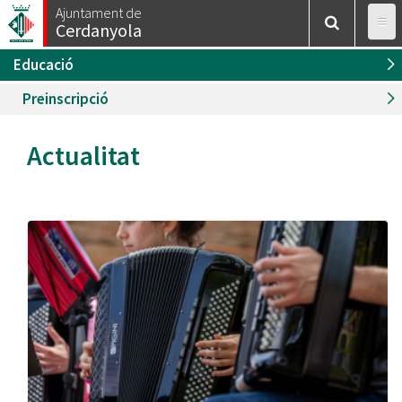
Esteu
Vés
Ajuntament de
Inici
/
Educació
Cerdanyola
al
aquí
contingut
Educació
Preinscripció
Actualitat