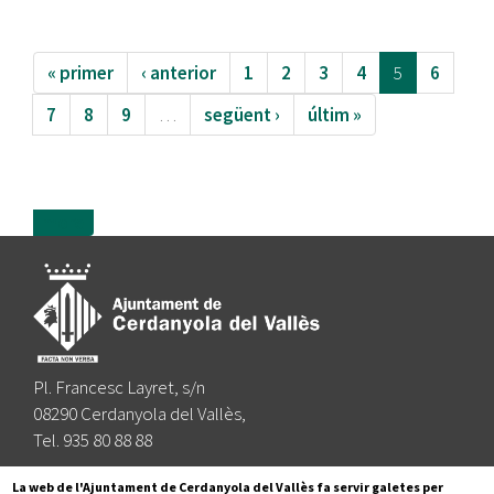
« primer
‹ anterior
1
2
3
4
5
6
7
8
9
…
següent ›
últim »
more
Pl. Francesc Layret, s/n
08290 Cerdanyola del Vallès,
Tel. 935 80 88 88
Segueix-nos a:
La web de l'Ajuntament de Cerdanyola del Vallès fa servir galetes per