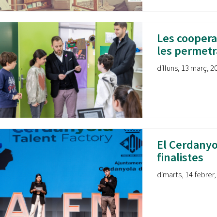
Oberta la convocatòria d'Ajuts per a l'autoocupació
jove 2026
Les coopera
Cerdanyola opta a més de 5 milions d'euros del Pla de
Barris per transformar les Fontetes, Quatre Cantons i
les permetr
l'entorn de l'avinguda Catalunya
dilluns, 13 març, 2
El FIT presenta el cartell de la seva 16a edició i dona el
tret de sortida al festival
L’Ajuntament reparteix ulleres gratuïtes per veure
l'eclipsi solar
El Cerdanyol
finalistes
dimarts, 14 febrer,