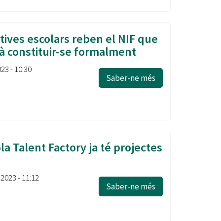
Ètica i Integritat
Entitats
tives escolars reben el NIF que
Retiment de Comptes
à constituir-se formalment
Equipaments
Accés a Informació Pública
023 - 10:30
Saber-ne més
Mercats Municipals
Dades Obertes
Webs Municipals
Catàleg de Serveis i Tràmits
a Talent Factory ja té projectes
 2023 - 11:12
Saber-ne més