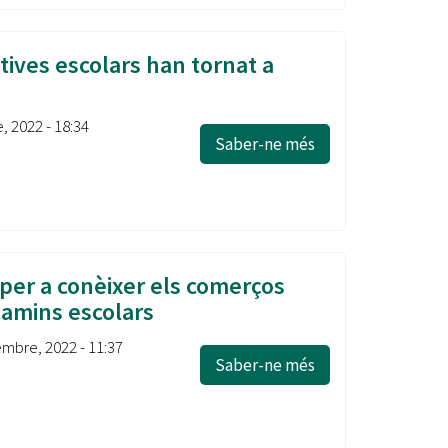
tives escolars han tornat a
, 2022 - 18:34
Saber-ne més
per a conèixer els comerços
camins escolars
mbre, 2022 - 11:37
Saber-ne més