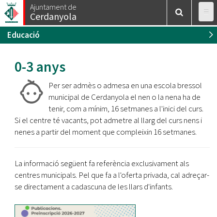
Esteu
Vés
Ajuntament de
Inici
/
Educació
/
Preinscripció
Cerdanyola
al
aquí
contingut
Educació
0-3 anys
Per ser admès o admesa en una escola bressol
municipal de Cerdanyola el nen o la nena ha de
tenir, com a mínim, 16 setmanes a l'inici del curs.
Si el centre té vacants, pot admetre al llarg del curs nens i
nenes a partir del moment que compleixin 16 setmanes.
La informació següent fa referència exclusivament als
centres municipals. Pel que fa a l'oferta privada, cal adreçar-
se directament a cadascuna de les llars d'infants.