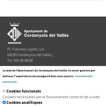
Pl. Francesc Layret, s/n
08290 Cerdanyola del Vallès,
Tel. 935 80 88 88
Segueix-nos a:
La web de l'Ajuntament de Cerdanyola del Vallès fa servir galetes per
millorar l'experiència de navegació dels seus usuaris.
Consulta més
informació
.
Subscriu-te al nostre butlletí
Cookies funcionals
Cookies necessaries per el funcionament correcte de la web
Cookies analítiques
|
|
|
Inici
Avís legal
Protecció de dades
Mapa del lloc