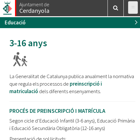
Esteu
Vés
Ajuntament de
Inici
/
Educació
/
Preinscripció
Cerdanyola
al
aquí
contingut
Educació
3-16 anys
La Generalitat de Catalunya publica anualment la normativa
que regula els processos de
preinscripció i
matriculació
dels diferents ensenyaments.
PROCÉS DE PREINSCRIPCIÓ I MATRÍCULA
Segon cicle d’Educació Infantil (3-6 anys), Educació Primària
i Educació Secundària Obligatòria (12-16 anys)
Presentació de sol·licituds: