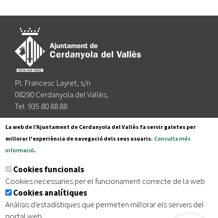
Pl. Francesc Layret, s/n
08290 Cerdanyola del Vallès,
Tel. 935 80 88 88
Segueix-nos a:
La web de l'Ajuntament de Cerdanyola del Vallès fa servir galetes per
millorar l'experiència de navegació dels seus usuaris.
Consulta més
informació
.
Subscriu-te al nostre butlletí
Cookies funcionals
Cookies necessaries per el funcionament correcte de la web
Cookies analítiques
|
|
|
Inici
Avís legal
Protecció de dades
Mapa del lloc
Anàlisis d'estadístiques que permeten millorar els serveis del
|
Accessibilitat
portal web