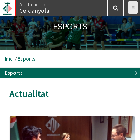
Vés
Ajuntament de
Cerdanyola
al
contingut
ESPORTS
Esteu
Inici
/
Esports
aquí
Esports
Actualitat