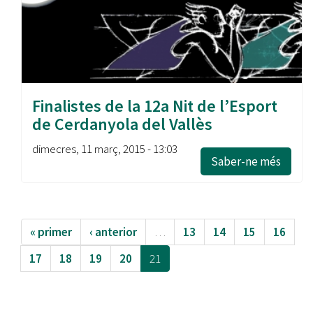
Finalistes de la 12a Nit de l’Esport
de Cerdanyola del Vallès
dimecres, 11 març, 2015 - 13:03
Saber-ne més
« primer
‹ anterior
…
13
14
15
16
17
18
19
20
21