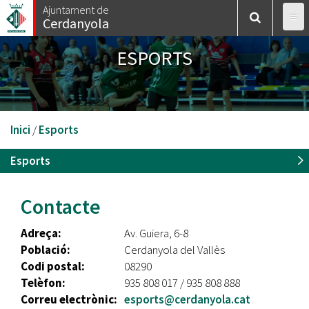
Vés
Ajuntament de
Cerdanyola
al
contingut
ESPORTS
Esteu
Inici
/
Esports
aquí
Esports
Contacte
Adreça:
Av. Guiera, 6-8
Població:
Cerdanyola del Vallès
Codi postal:
08290
Telèfon:
935 808 017 / 935 808 888
Correu electrònic:
esports@cerdanyola.cat