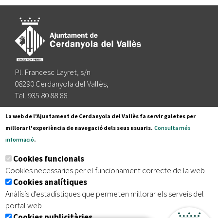
Pl. Francesc Layret, s/n
08290 Cerdanyola del Vallès,
Tel. 935 80 88 88
Segueix-nos a:
La web de l'Ajuntament de Cerdanyola del Vallès fa servir galetes per
millorar l'experiència de navegació dels seus usuaris.
Consulta més
informació
.
Subscriu-te al nostre butlletí
Cookies funcionals
Cookies necessaries per el funcionament correcte de la web
Cookies analítiques
|
|
|
Inici
Avís legal
Protecció de dades
Mapa del lloc
Anàlisis d'estadístiques que permeten millorar els serveis del
|
Accessibilitat
portal web
Cookies publicitàries