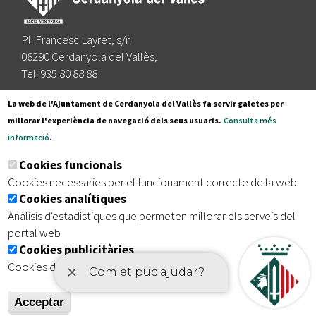
Pl. Francesc Layret, s/n
08290 Cerdanyola del Vallès,
Tel. 935 80 88 88
Segueix-nos a:
La web de l'Ajuntament de Cerdanyola del Vallès fa servir galetes per
millorar l'experiència de navegació dels seus usuaris.
Consulta més
informació
.
Subscriu-te al nostre butlletí
Cookies funcionals
Cookies necessaries per el funcionament correcte de la web
Cookies analítiques
|
|
|
Inici
Avís legal
Protecció de dades
Mapa del lloc
Anàlisis d'estadístiques que permeten millorar els serveis del
|
Accessibilitat
portal web
Cookies publicitàries
Cookies de tercers amb finalitat publicitària
Acceptar