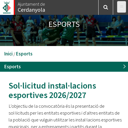
Vés
Ajuntament de
Cerdanyola
al
contingut
ESPORTS
Esteu
Inici
/
Esports
aquí
Esports
Sol·licitud instal·lacions
esportives 2026/2027
L’objectiu de la convocatòria és la presentació de
sol·licituds per les entitats esportives i d'altres entitats de
la població que vulguin utilitzar les instal·lacions esportives
municipals, per a entrenaments i partits durant la