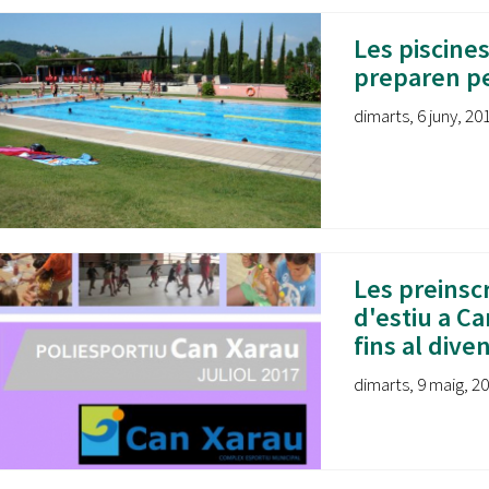
Les piscines
preparen per
dimarts, 6 juny, 201
Les preinscr
d'estiu a Ca
fins al dive
dimarts, 9 maig, 20