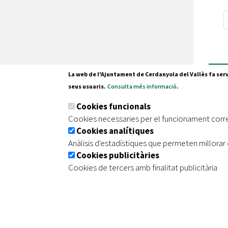
mor
La web de l'Ajuntament de Cerdanyola del Vallès fa serv
seus usuaris.
Consulta més informació
.
Pl. Fran
Cookies funcionals
08290 C
Cookies necessaries per el funcionament corr
Tel. 935
Cookies analítiques
Anàlisis d'estadístiques que permeten millorar 
Cookies publicitàries
|
|
|
Inici
Avís legal
Protecció de dades
Mapa de
Cookies de tercers amb finalitat publicitària