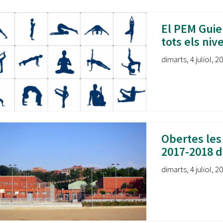
Oberta la convocatòria d'Ajuts per a l'autoocupació
jove 2026
El PEM Guie
Cerdanyola opta a més de 5 milions d'euros del Pla de
tots els nive
Barris per transformar les Fontetes, Quatre Cantons i
l'entorn de l'avinguda Catalunya
dimarts, 4 juliol, 2
El FIT presenta el cartell de la seva 16a edició i dona el
tret de sortida al festival
L’Ajuntament reparteix ulleres gratuïtes per veure
l'eclipsi solar
Obertes les 
2017-2018 d
dimarts, 4 juliol, 2