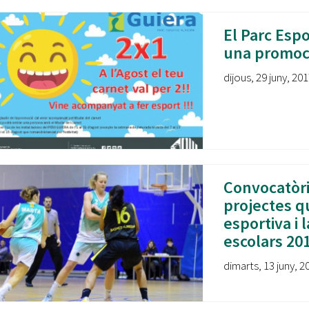
El Parc Espo
una promoci
dijous, 29 juny, 201
Convocatòri
projectes q
esportiva i 
escolars 20
dimarts, 13 juny, 2