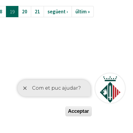
8
19
20
21
següent ›
últim »
etí
Acceptar