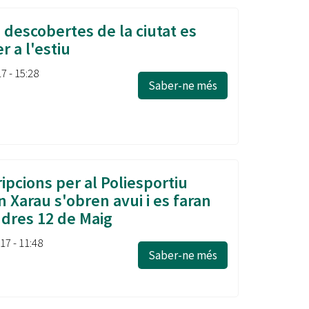
 descobertes de la ciutat es
 a l'estiu
7 - 15:28
Saber-ne més
ipcions per al Poliesportiu
n Xarau s'obren avui i es faran
ndres 12 de Maig
17 - 11:48
Saber-ne més