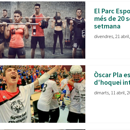
El Parc Espo
més de 20 se
setmana
divendres, 21 abril
Òscar Pla e
d'hoquei int
dimarts, 11 abril, 2