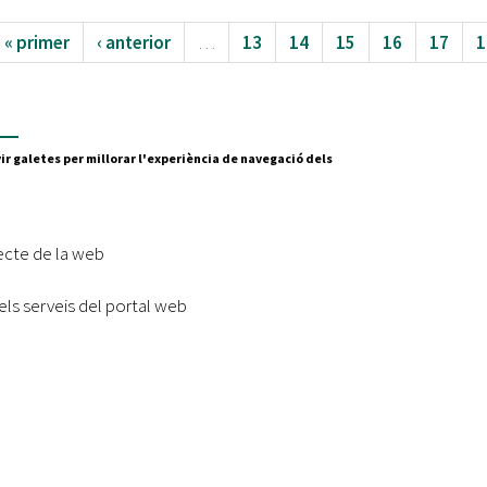
« primer
‹ anterior
…
13
14
15
16
17
1
e
ir galetes per millorar l'experiència de navegació dels
Segueix-nos a:
cesc Layret, s/n
erdanyola del Vallès,
ecte de la web
 80 88 88
els serveis del portal web
Subscriu-te al nostre butll
|
l lloc
Accessibilitat