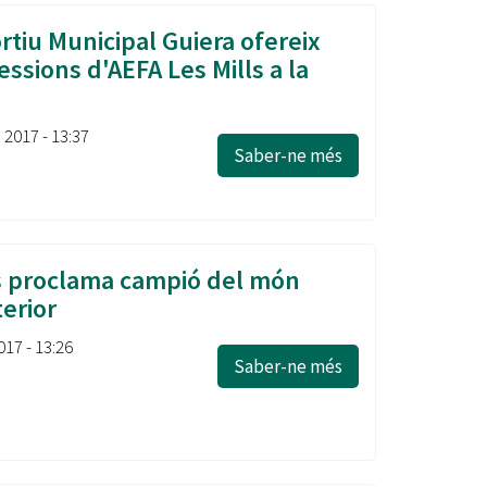
rtiu Municipal Guiera ofereix
ssions d'AEFA Les Mills a la
, 2017 - 13:37
Saber-ne més
s proclama campió del món
erior
017 - 13:26
Saber-ne més