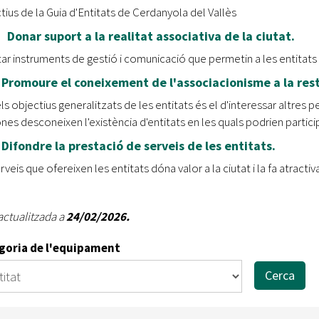
Oberta la convocatòria d'Ajuts per a l'autoocupació
tius de la Guia d'Entitats de Cerdanyola del Vallès
jove 2026
Donar suport a la realitat associativa de la ciutat.
Cerdanyola opta a més de 5 milions d'euros del Pla de
itar instruments de gestió i comunicació que permetin a les entitats
Barris per transformar les Fontetes, Quatre Cantons i
Promoure el coneixement de l'associacionisme a la rest
l'entorn de l'avinguda Catalunya
ls objectius generalitzats de les entitats és el d'interessar altres p
El FIT presenta el cartell de la seva 16a edició i dona el
nes desconeixen l'existència d'entitats en les quals podrien particip
tret de sortida al festival
Difondre la prestació de serveis de les entitats.
L’Ajuntament reparteix ulleres gratuïtes per veure
rveis que ofereixen les entitats dóna valor a la ciutat i la fa atractiv
l'eclipsi solar
actualitzada a
24/02/2026.
goria de l'equipament
Cerca