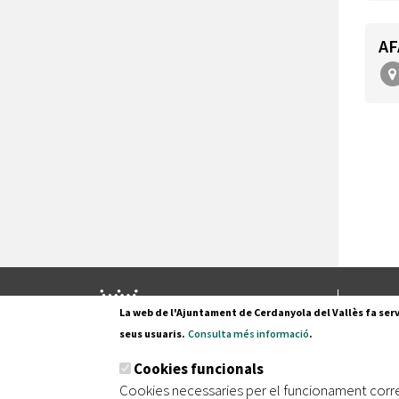
AF
Pl. Fran
La web de l'Ajuntament de Cerdanyola del Vallès fa serv
08290 C
seus usuaris.
Consulta més informació
.
Tel. 935
Cookies funcionals
Cookies necessaries per el funcionament corr