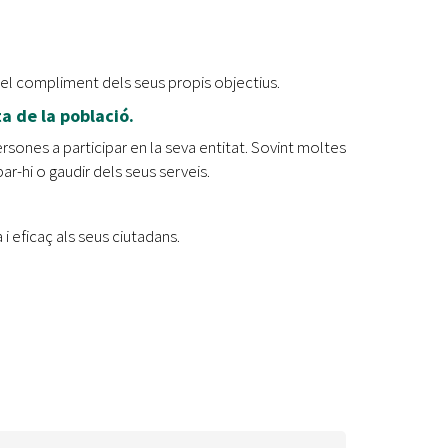
Ètica i Integritat
Entitats
 el compliment dels seus propis objectius.
Retiment de Comptes
a de la població.
Equipaments
Accés a Informació Pública
ersones a participar en la seva entitat. Sovint moltes
ar-hi o gaudir dels seus serveis.
Mercats Municipals
Dades Obertes
a i eficaç als seus ciutadans.
Webs Municipals
Catàleg de Serveis i Tràmits