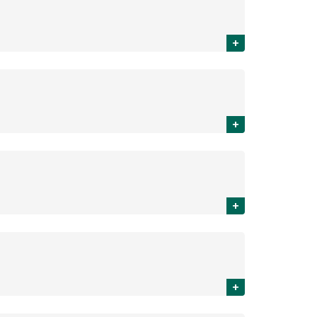
+
+
+
+