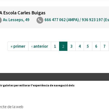
A Escola Carles Buigas
Av. Lesseps, 49
666 477 062 (AMPA) / 936 923 197 (E
« primer
‹ anterior
1
2
3
4
5
6
7
Segueix-nos a:
cesc Layret, s/n
ir galetes per millorar l'experiència de navegació dels
erdanyola del Vallès,
 80 88 88
Subscriu-te al nostre butll
ecte de la web