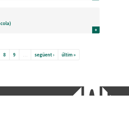
scola)
+
8
9
…
següent ›
últim »
etí