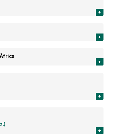
+
+
Àfrica
+
+
ol)
+