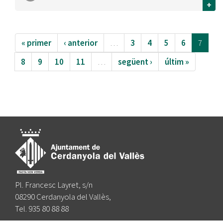
+
« primer
‹ anterior
…
3
4
5
6
7
8
9
10
11
…
següent ›
últim »
Pl. Francesc Layret, s/n
08290 Cerdanyola del Vallès,
Tel. 935 80 88 88