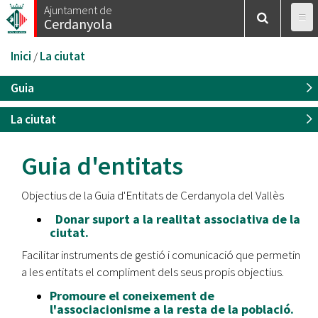
Vés
Ajuntament de
Cerdanyola
al
contingut
Esteu
Inici
/
La ciutat
aquí
Guia
La ciutat
Guia d'entitats
Objectius de la Guia d'Entitats de Cerdanyola del Vallès
Donar suport a la realitat associativa de la
ciutat.
Facilitar instruments de gestió i comunicació que permetin
a les entitats el compliment dels seus propis objectius.
Promoure el coneixement de
l'associacionisme a la resta de la població.