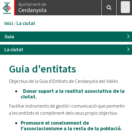
Vés
Ajuntament de
Cerdanyola
al
contingut
Esteu
Inici
/
La ciutat
aquí
Guia
La ciutat
Guia d'entitats
Objectius de la Guia d'Entitats de Cerdanyola del Vallès
Donar suport a la realitat associativa de la
ciutat.
Facilitar instruments de gestió i comunicació que permetin
a les entitats el compliment dels seus propis objectius.
Promoure el coneixement de
l'associacionisme a la resta de la població.