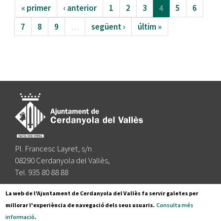
« primer
‹ anterior
1
2
3
4
5
6
7
8
9
…
següent ›
últim »
Pl. Francesc Layret, s/n
08290 Cerdanyola del Vallès,
Tel. 935 80 88 88
Segueix-nos a:
La web de l'Ajuntament de Cerdanyola del Vallès fa servir galetes per
millorar l'experiència de navegació dels seus usuaris.
Consulta més
informació
.