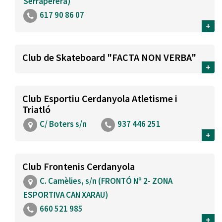
Serraperera)
617 90 86 07
+
Club de Skateboard "FACTA NON VERBA"
+
Club Esportiu Cerdanyola Atletisme i
Triatló
C/ Boters s/n
937 446 251
+
Club Frontenis Cerdanyola
C. Camèlies, s/n (FRONTÓ Nº 2- ZONA
ESPORTIVA CAN XARAU)
660 521 985
+