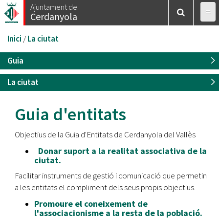
Vés
Ajuntament de
Cerdanyola
al
contingut
Esteu
Inici
/
La ciutat
aquí
Guia
La ciutat
Guia d'entitats
Objectius de la Guia d'Entitats de Cerdanyola del Vallès
Donar suport a la realitat associativa de la
ciutat.
Facilitar instruments de gestió i comunicació que permetin
a les entitats el compliment dels seus propis objectius.
Promoure el coneixement de
l'associacionisme a la resta de la població.