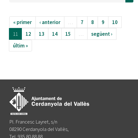
« primer
‹ anterior
…
7
8
9
10
11
12
13
14
15
…
següent ›
últim »
Pl. Francesc Layret, s/n
08290 Cerdanyola del Vallès,
Tel. 935 80 88 88