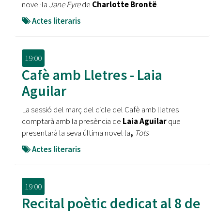
novel·la
Jane Eyre
de
Charlotte Brontë
.
Actes literaris
19:00
Cafè amb Lletres - Laia
Aguilar
La sessió del març del cicle del Cafè amb lletres
comptarà amb la presència de
Laia Aguilar
que
presentarà la seva última novel·la
,
Tots
Actes literaris
19:00
Recital poètic dedicat al 8 de