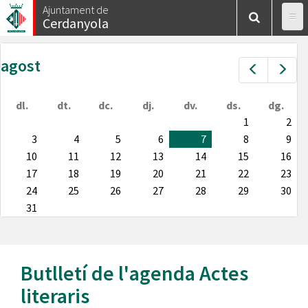
Vés
Ajuntament de
Cerdanyola
al
contingut
agost
Prev
Nex
dl.
dt.
dc.
dj.
dv.
ds.
dg.
1
2
3
4
5
6
7
8
9
10
11
12
13
14
15
16
17
18
19
20
21
22
23
24
25
26
27
28
29
30
31
Butlletí de l'agenda
Actes
literaris