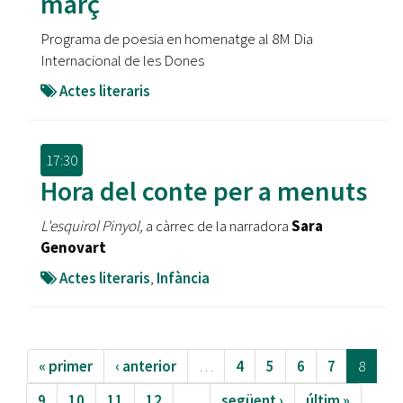
març
Programa de poesia en homenatge al 8M Dia
Internacional de les Dones
Actes literaris
17:30
Hora del conte per a menuts
L'esquirol Pinyol,
a càrrec de la narradora
Sara
Genovart
Actes literaris
,
Infància
« primer
‹ anterior
…
4
5
6
7
8
9
10
11
12
…
següent ›
últim »