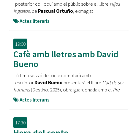
i posterior col·loqui amb el públic sobre el llibre
Hijos
Ingratos
, de
Pascual Ortuño
, exmagist
Actes literaris
19:00
Cafè amb lletres amb David
Bueno
L'última sessió del cicle comptarà amb
l'escriptor
David Bueno
presentarà el llibre
L'art de ser
humans
(Destino, 2025), obra guardonada amb el
Pre
Actes literaris
17:30
Hora del conte