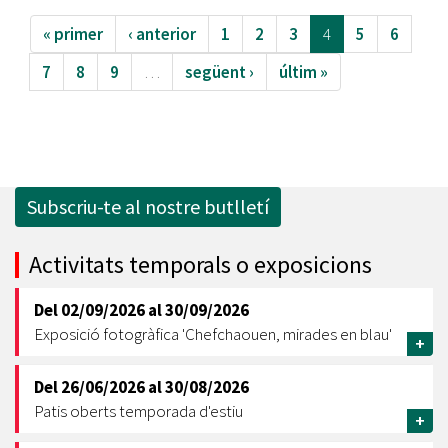
« primer
‹ anterior
1
2
3
4
5
6
7
8
9
…
següent ›
últim »
Subscriu-te al nostre butlletí
Activitats temporals o exposicions
Del
02/09/2026
al
30/09/2026
Exposició fotogràfica 'Chefchaouen, mirades en blau'
+
Del
26/06/2026
al
30/08/2026
Patis oberts temporada d'estiu
+