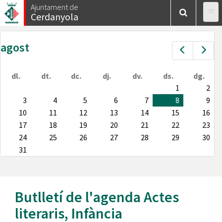
Vés
Ajuntament de
Cerdanyola
al
contingut
agost
Prev
Nex
dl.
dt.
dc.
dj.
dv.
ds.
dg.
1
2
3
4
5
6
7
8
9
10
11
12
13
14
15
16
17
18
19
20
21
22
23
24
25
26
27
28
29
30
31
Butlletí de l'agenda
Actes
literaris
,
Infància