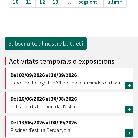
10
11
12
13
…
següent ›
últim »
Subscriu-te al nostre butlletí
Activitats temporals o exposicions
Del
02/09/2026
al
30/09/2026
Exposició fotogràfica 'Chefchaouen, mirades en blau'
+
Del
26/06/2026
al
30/08/2026
Patis oberts temporada d'estiu
+
Del
13/06/2026
al
08/09/2026
Piscines d'estiu a Cerdanyola
+