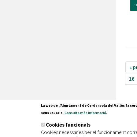
1
« p
16
La web de l'Ajuntament de Cerdanyola del Vallès fa serv
seus usuaris.
Consulta més informació
.
Pl. Fran
Cookies funcionals
08290 C
Cookies necessaries per el funcionament corr
Tel. 935