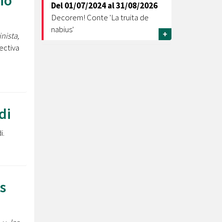
ió
Del
01/07/2024
al
31/08/2026
Decorem! Conte 'La truita de
nabius'
+
nista,
ectiva
di
i.
s