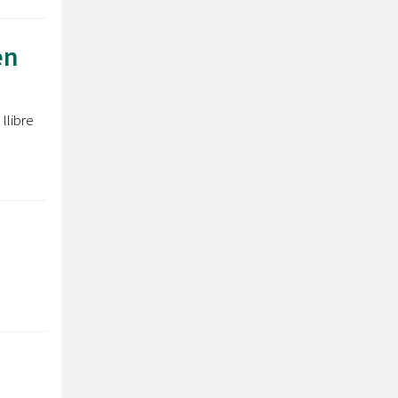
en
llibre