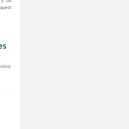
 y las
aquest
es
stòric
.