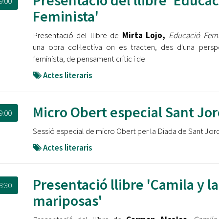
Presentació del llibre 'Educac
9:00
Feminista'
Presentació del llibre de
Mirta Lojo,
Educació Femi
una obra col·lectiva on es tracten, des d'una persp
feminista, de pensament crític i de
Actes literaris
Micro Obert especial Sant Jor
9:00
Sessió especial de micro Obert per la Diada de Sant Jord
Actes literaris
Presentació llibre 'Camila y la
8:30
mariposas'