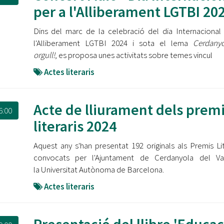
Oberta la convocatòria d'Ajuts per a l'autoocupació
per a l'Alliberament LGTBI 20
jove 2026
Dins del marc de la celebració del dia Internacional
Cerdanyola opta a més de 5 milions d'euros del Pla de
l'Alliberament LGTBI 2024 i sota el lema
Cerdanyo
Barris per transformar les Fontetes, Quatre Cantons i
orgull!
, es proposa unes activitats sobre temes vincul
l'entorn de l'avinguda Catalunya
Actes literaris
El FIT presenta el cartell de la seva 16a edició i dona el
tret de sortida al festival
Acte de lliurament dels prem
6:00
L’Ajuntament reparteix ulleres gratuïtes per veure
literaris 2024
l'eclipsi solar
Aquest any s'han presentat 192 originals als Premis Lit
convocats per l'Ajuntament de Cerdanyola del Val
la Universitat Autònoma de Barcelona.
Actes literaris