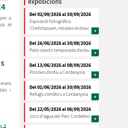
exposicions
24
Ètica i Integritat
Del
02/09/2026
al
30/09/2026
Entitats
 per a
Exposició fotogràfica
la té
Retiment de Comptes
'Chefchaouen, mirades en blau'
+
Equipaments
Accés a Informació Pública
Del
26/06/2026
al
30/08/2026
Patis oberts temporada d'estiu
Mercats Municipals
+
Dades Obertes
is
Del
13/06/2026
al
08/09/2026
Webs Municipals
Catàleg de Serveis i Tràmits
Piscines d'estiu a Cerdanyola
+
eraris
Del
01/06/2026
al
30/09/2026
lès i
Refugis climàtics a Cerdanyola
+
Del
22/05/2026
al
06/09/2026
Jocs d'aigua del Parc Cordelles
+