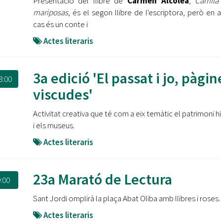
Presentació del llibre de
Carmen Alcolea
,
Camila
mariposas
, és el segon llibre de l'escriptora, però en 
cas és un conte i
Actes literaris
3a edició 'El passat i jo, pàgin
8:00
viscudes'
Activitat creativa que té com a eix temàtic el patrimoni hi
i els museus.
Actes literaris
23a Marató de Lectura
:00
Sant Jordi omplirà la plaça Abat Oliba amb llibres i roses
Actes literaris