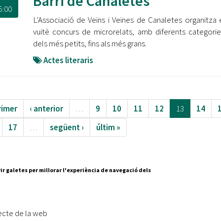
Barri de Canaletes
5:00
L’Associació de Veïns i Veïnes de Canaletes organitza 
vuitè concurs de microrelats, amb diferents categori
dels més petits, fins als més grans.
Actes literaris
rimer
‹ anterior
…
9
10
11
12
13
14
17
…
següent ›
últim »
ir galetes per millorar l'experiència de navegació dels
Segueix-nos a:
cesc Layret, s/n
erdanyola del Vallès,
ecte de la web
 80 88 88