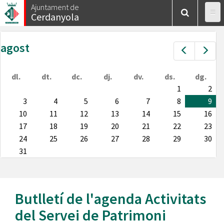
Vés
Ajuntament de
Cerdanyola
al
contingut
agost
Prev
Nex
dl.
dt.
dc.
dj.
dv.
ds.
dg.
1
2
3
4
5
6
7
8
9
10
11
12
13
14
15
16
17
18
19
20
21
22
23
24
25
26
27
28
29
30
31
Butlletí de l'agenda
Activitats
del Servei de Patrimoni