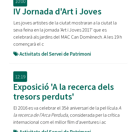
10:00
IV Jornada d'Art i Joves
Les joves artistes de la ciutat mostraran a la ciutat la
seva feina en la jornada 'Art i Joves 2017' que es
celebrarà als jardins del MAC Can Domènech. A les 19 h
començarà el c
Activitats del Servei de Patrimoni
12:19
Exposició 'A la recerca dels
tresors perduts'
El 2016 es va celebrar el 35è aniversari de la pel·lícula
A
la recerca de l'Arca Perduda
, considerada per la crítica
internacional com el millor film d’aventures i ac