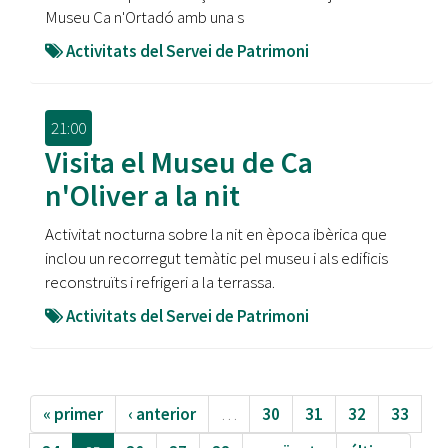
Museu Ca n'Ortadó amb una s
Activitats del Servei de Patrimoni
21:00
Visita el Museu de Ca
n'Oliver a la nit
Activitat nocturna sobre la nit en època ibèrica que
inclou un recorregut temàtic pel museu i als edificis
reconstruïts i refrigeri a la terrassa.
Activitats del Servei de Patrimoni
« primer
‹ anterior
…
30
31
32
33