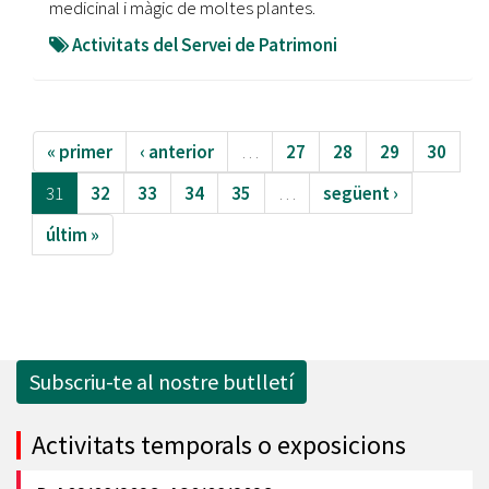
medicinal i màgic de moltes plantes.
Activitats del Servei de Patrimoni
« primer
‹ anterior
…
27
28
29
30
31
32
33
34
35
…
següent ›
últim »
Subscriu-te al nostre butlletí
Activitats temporals o exposicions