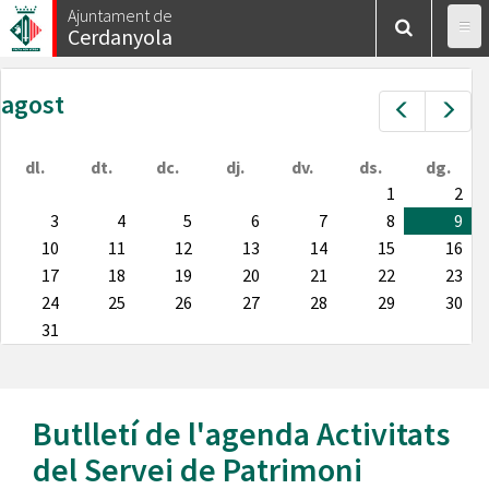
Vés
Ajuntament de
Cerdanyola
al
contingut
agost
Prev
Nex
dl.
dt.
dc.
dj.
dv.
ds.
dg.
1
2
3
4
5
6
7
8
9
10
11
12
13
14
15
16
17
18
19
20
21
22
23
24
25
26
27
28
29
30
31
Butlletí de l'agenda
Activitats
del Servei de Patrimoni