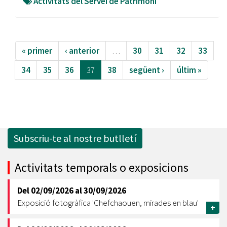
Activitats del Servei de Patrimoni
« primer
‹ anterior
…
30
31
32
33
34
35
36
37
38
següent ›
últim »
Subscriu-te al nostre butlletí
Activitats temporals o exposicions
Del
02/09/2026
al
30/09/2026
Exposició fotogràfica 'Chefchaouen, mirades en blau'
+