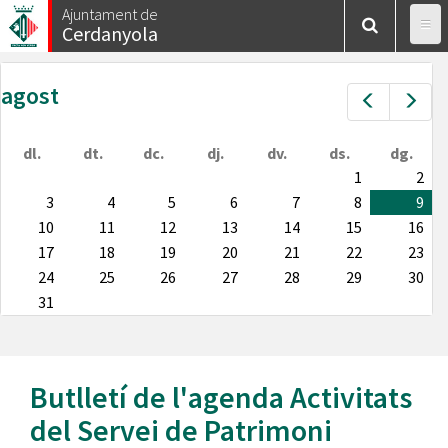
Vés
Ajuntament de
Cerdanyola
al
contingut
agost
Prev
Nex
dl.
dt.
dc.
dj.
dv.
ds.
dg.
1
2
3
4
5
6
7
8
9
10
11
12
13
14
15
16
17
18
19
20
21
22
23
24
25
26
27
28
29
30
31
Butlletí de l'agenda
Activitats
del Servei de Patrimoni