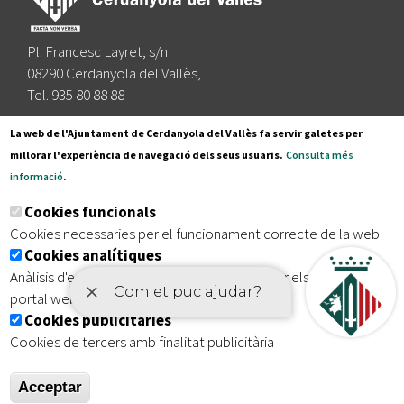
Pl. Francesc Layret, s/n
08290 Cerdanyola del Vallès,
Tel. 935 80 88 88
Segueix-nos a:
La web de l'Ajuntament de Cerdanyola del Vallès fa servir galetes per
millorar l'experiència de navegació dels seus usuaris.
Consulta més
informació
.
Subscriu-te al nostre butlletí
Cookies funcionals
Cookies necessaries per el funcionament correcte de la web
Cookies analítiques
|
|
|
Inici
Avís legal
Protecció de dades
Mapa del lloc
Anàlisis d'estadístiques que permeten millorar els serveis del
|
Accessibilitat
portal web
Cookies publicitàries
Cookies de tercers amb finalitat publicitària
Acceptar