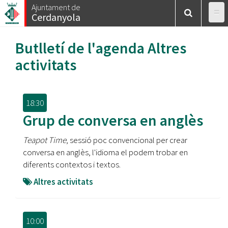
Vés
Ajuntament de
Cerdanyola
al
contingut
Butlletí de l'agenda
Altres
activitats
18:30
Grup de conversa en anglès
Teapot Time
, sessió poc convencional per crear
conversa en anglès, l'idioma el podem trobar en
diferents contextos i textos.
Altres activitats
10:00