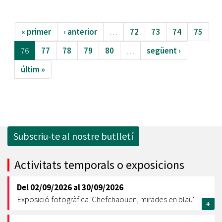
« primer
‹ anterior
…
72
73
74
75
76
77
78
79
80
…
següent ›
últim »
Subscriu-te al nostre butlletí
Activitats temporals o exposicions
Del
02/09/2026
al
30/09/2026
Exposició fotogràfica 'Chefchaouen, mirades en blau'
+