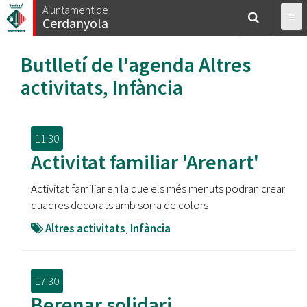
Vés
Ajuntament de
Cerdanyola
al
contingut
Butlletí de l'agenda
Altres
activitats
,
Infància
11:30
Activitat familiar 'Arenart'
Activitat familiar en la que els més menuts podran crear
quadres decorats amb sorra de colors
Altres activitats
,
Infància
17:30
Berenar solidari