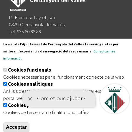
Pl. Francesc Layret, s/n
08290 Cerdanyola del Vallès,
Tel. 935 80 88 88
Segueix-nos a:
La web de l'Ajuntament de Cerdanyola del Vallès fa servir galetes per
millorar l'experiència de navegació dels seus usuaris.
Consulta més
informació
.
Subscriu-te al nostre butlletí
Cookies funcionals
Cookies necessaries per el funcionament correcte de la web
Cookies analítiques
|
|
|
Inici
Avís legal
Protecció de dades
Mapa del lloc
Anàlisis d'estadístiques que permeten millorar els serveis del
|
Accessibilitat
portal web
Cookies publicitàries
Cookies de tercers amb finalitat publicitària
Acceptar