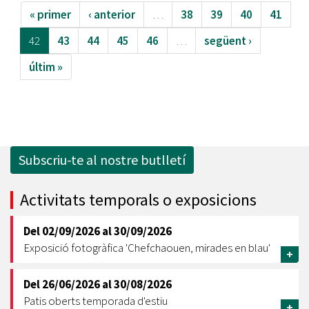
« primer
‹ anterior
…
38
39
40
41
42
43
44
45
46
…
següent ›
últim »
Subscriu-te al nostre butlletí
Activitats temporals o exposicions
Del
02/09/2026
al
30/09/2026
Exposició fotogràfica 'Chefchaouen, mirades en blau'
+
Del
26/06/2026
al
30/08/2026
Patis oberts temporada d'estiu
+