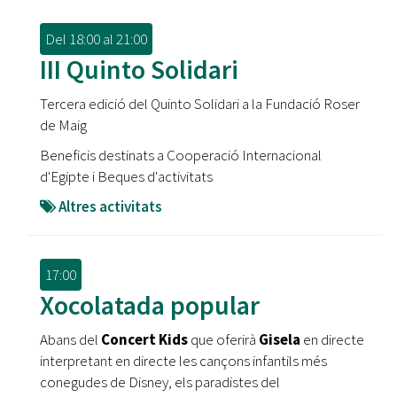
Del
18:00
al
21:00
III Quinto Solidari
Tercera edició del Quinto Solidari a la Fundació Roser
de Maig
Beneficis destinats a Cooperació Internacional
d'Egipte i Beques d'activitats
Altres activitats
17:00
Xocolatada popular
Abans del
Concert Kids
que oferirà
Gisela
en directe
interpretant en directe les cançons infantils més
conegudes de Disney, els paradistes del