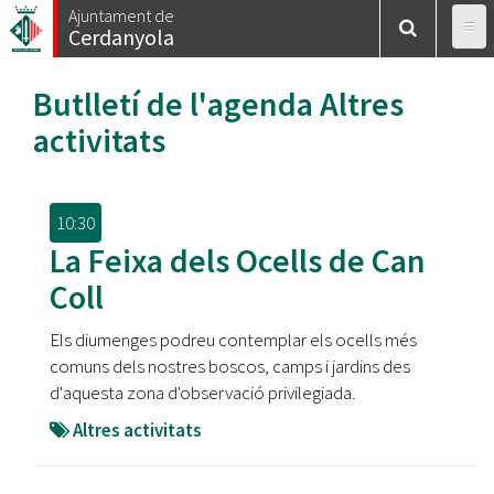
Vés
Ajuntament de
Cerdanyola
al
contingut
Butlletí de l'agenda
Altres
activitats
10:30
La Feixa dels Ocells de Can
Coll
Els diumenges podreu contemplar els ocells més
comuns dels nostres boscos, camps i jardins des
d'aquesta zona d'observació privilegiada.
Altres activitats