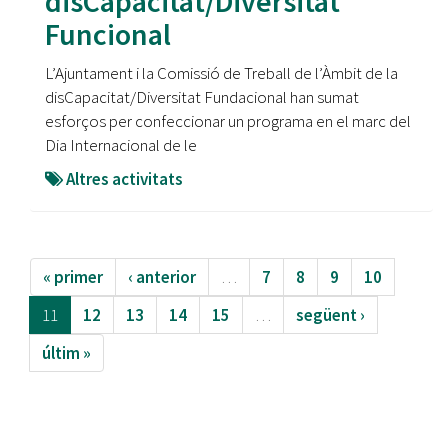
disCapacitat/Diversitat
Funcional
L’Ajuntament i la Comissió de Treball de l’Àmbit de la
disCapacitat/Diversitat Fundacional han sumat
esforços per confeccionar un programa en el marc del
Dia Internacional de le
Altres activitats
« primer
‹ anterior
…
7
8
9
10
11
12
13
14
15
…
següent ›
últim »