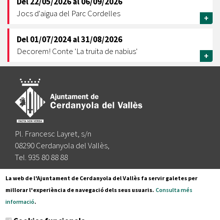
Del
22/05/2026
al
06/09/2026
Jocs d'aigua del Parc Cordelles
+
Del
01/07/2024
al
31/08/2026
Decorem! Conte 'La truita de nabius'
+
Pl. Francesc Layret, s/n
08290 Cerdanyola del Vallès,
Tel. 935 80 88 88
Segueix-nos a:
La web de l'Ajuntament de Cerdanyola del Vallès fa servir galetes per
millorar l'experiència de navegació dels seus usuaris.
Consulta més
informació
.