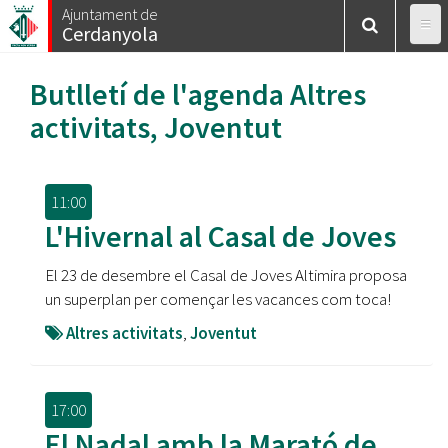
Vés
Ajuntament de
Cerdanyola
al
contingut
Butlletí de l'agenda
Altres
activitats
,
Joventut
11:00
L'Hivernal al Casal de Joves
El 23 de desembre el Casal de Joves Altimira proposa
un superplan per començar les vacances com toca!
Altres activitats
,
Joventut
17:00
El Nadal amb la Marató de