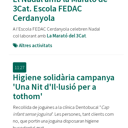
3Cat. Escola FEDAC
Cerdanyola
A l'Escola FEDAC Cerdanyola celebren Nadal
col·laborant amb
La Marató del 3Cat
.
Altres activitats
11:27
Higiene solidària campanya
'Una Nit d'Il·lusió per a
tothom'
Recollida de joguines a la clínica Dentobucal “
Cap
infant sense joguina
”. Les persones, tant clients com
no, que portin una joguina disposaran higiene
bucodental grat