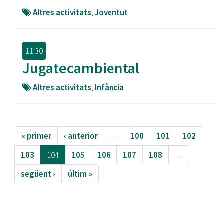
Altres activitats
,
Joventut
11:30
Jugatecambiental
Altres activitats
,
Infància
« primer
‹ anterior
…
100
101
102
103
104
105
106
107
108
…
següent ›
últim »