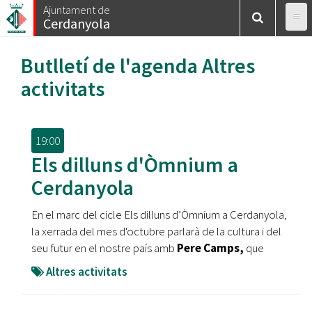
Vés
Ajuntament de
Cerdanyola
al
contingut
Butlletí de l'agenda
Altres
activitats
19:00
Els dilluns d'Òmnium a
Cerdanyola
En el marc del cicle Els dilluns d’Òmnium a Cerdanyola,
la xerrada del mes d'octubre parlarà de la cultura i del
seu futur en el nostre país amb
Pere Camps,
que
Altres activitats