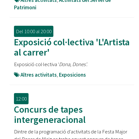
Altres activitats
,
Activitats del Servei de
Patrimoni
Del
10:00
al
20:00
Exposició col·lectiva 'L'Artista
al carrer'
Exposició col·lectiva '
Dona, Dones'.
Altres activitats
,
Exposicions
12:00
Concurs de tapes
intergeneracional
Dintre de la programació d'activitats de la Festa Major