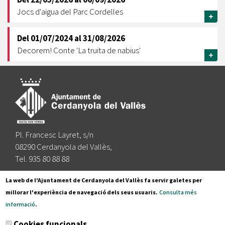
Jocs d'aigua del Parc Cordelles
+
Del
01/07/2024
al
31/08/2026
Decorem! Conte 'La truita de nabius'
+
Pl. Francesc Layret, s/n
08290 Cerdanyola del Vallès,
Tel. 935 80 88 88
Segueix-nos a:
La web de l'Ajuntament de Cerdanyola del Vallès fa servir galetes per
millorar l'experiència de navegació dels seus usuaris.
Consulta més
informació
.
Subscriu-te al nostre butlletí
Cookies funcionals