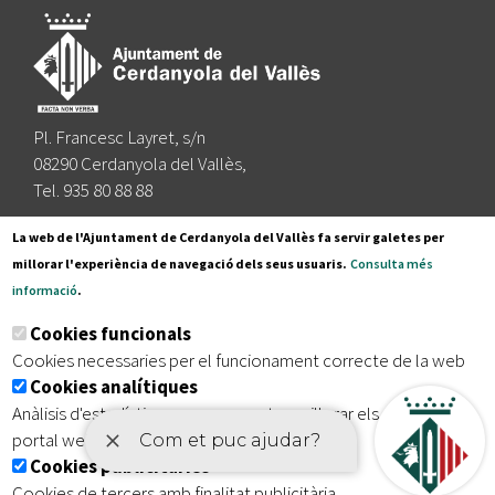
Pl. Francesc Layret, s/n
08290 Cerdanyola del Vallès,
Tel. 935 80 88 88
Segueix-nos a:
La web de l'Ajuntament de Cerdanyola del Vallès fa servir galetes per
millorar l'experiència de navegació dels seus usuaris.
Consulta més
informació
.
Subscriu-te al nostre butlletí
Cookies funcionals
Cookies necessaries per el funcionament correcte de la web
Cookies analítiques
|
|
|
Inici
Avís legal
Protecció de dades
Mapa del lloc
Anàlisis d'estadístiques que permeten millorar els serveis del
|
Accessibilitat
portal web
Cookies publicitàries
Cookies de tercers amb finalitat publicitària