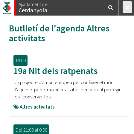
Vés
Ajuntament de
Cerdanyola
al
contingut
Butlletí de l'agenda
Altres
activitats
19:00
19a Nit dels ratpenats
Un projecte d'àmbit europeu per conèixer el món
d'aquests petits mamífers i saber per què cal protegir-
los i conservar-los.
Altres activitats
Del
21:00
al
0:00