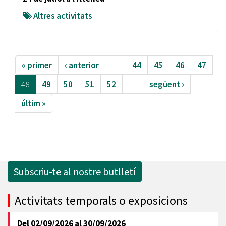
Altres activitats
« primer
‹ anterior
…
44
45
46
47
48
49
50
51
52
…
següent ›
últim »
Subscriu-te al nostre butlletí
Activitats temporals o exposicions
Del
02/09/2026
al
30/09/2026