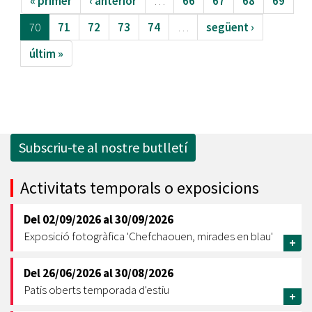
« primer
‹ anterior
…
66
67
68
69
70
71
72
73
74
…
següent ›
últim »
Subscriu-te al nostre butlletí
Activitats temporals o exposicions
Del
02/09/2026
al
30/09/2026
Exposició fotogràfica 'Chefchaouen, mirades en blau'
+
Del
26/06/2026
al
30/08/2026
Patis oberts temporada d'estiu
+