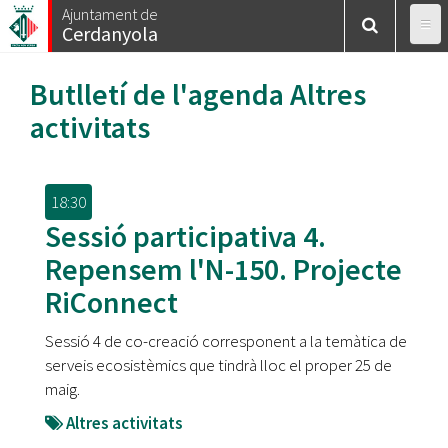
Vés
Ajuntament de
Cerdanyola
al
contingut
Butlletí de l'agenda
Altres
activitats
18:30
Sessió participativa 4.
Repensem l'N-150. Projecte
RiConnect
Sessió 4 de co-creació corresponent a la temàtica de
serveis ecosistèmics que tindrà lloc el proper 25 de
maig.
Altres activitats