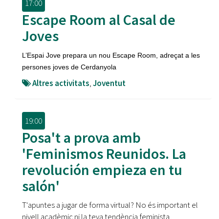
17:00
Escape Room al Casal de
Joves
L’Espai Jove prepara un nou Escape Room, adreçat a les
persones joves de Cerdanyola
Altres activitats
,
Joventut
19:00
Posa't a prova amb
'Feminismos Reunidos. La
revolución empieza en tu
salón'
T'apuntes a jugar de forma virtual? No és important el
nivell acadèmic ni la teva tendència feminista,