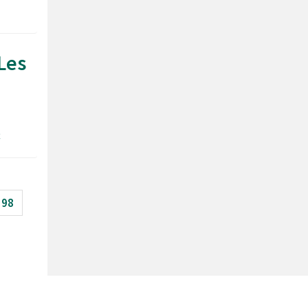
Les
ç
98