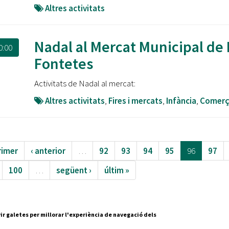
Altres activitats
Nadal al Mercat Municipal de 
0:00
Fontetes
Activitats de Nadal al mercat:
Altres activitats
,
Fires i mercats
,
Infància
,
Comer
rimer
‹ anterior
…
92
93
94
95
96
97
100
…
següent ›
últim »
ir galetes per millorar l'experiència de navegació dels