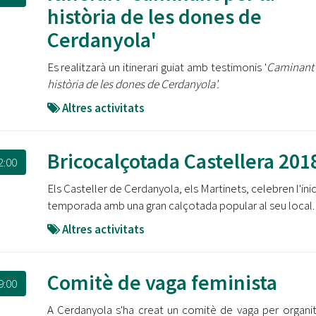
Oberta la convocatòria d'Ajuts per a l'autoocupació
història de les dones de
jove 2026
Cerdanyola'
Cerdanyola opta a més de 5 milions d'euros del Pla de
Es realitzarà un itinerari guiat amb testimonis '
Caminant 
Barris per transformar les Fontetes, Quatre Cantons i
l'entorn de l'avinguda Catalunya
història de les dones de Cerdanyola'.
Altres activitats
El FIT presenta el cartell de la seva 16a edició i dona el
tret de sortida al festival
Bricocalçotada Castellera 201
L’Ajuntament reparteix ulleres gratuïtes per veure
2:00
l'eclipsi solar
Els Casteller de Cerdanyola, els Martinets, celebren l'inic
temporada amb una gran calçotada popular al seu local.
Altres activitats
Comitè de vaga feminista
9:00
A Cerdanyola s'ha creat un comitè de vaga per organit