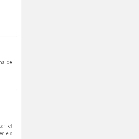
n
ina de
ar el
en els