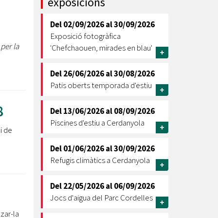
exposicions
Ètica i Integritat
Del
02/09/2026
al
30/09/2026
Entitats
Exposició fotogràfica
Retiment de Comptes
per la
'Chefchaouen, mirades en blau'
+
Equipaments
Accés a Informació Pública
Del
26/06/2026
al
30/08/2026
Patis oberts temporada d'estiu
Mercats Municipals
+
Dades Obertes
8
Del
13/06/2026
al
08/09/2026
Webs Municipals
Catàleg de Serveis i Tràmits
Piscines d'estiu a Cerdanyola
+
i de
Del
01/06/2026
al
30/09/2026
Refugis climàtics a Cerdanyola
+
Del
22/05/2026
al
06/09/2026
Jocs d'aigua del Parc Cordelles
+
zar-la