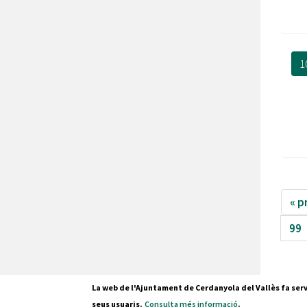
1
« p
99
La web de l'Ajuntament de Cerdanyola del Vallès fa serv
seus usuaris.
Consulta més informació
.