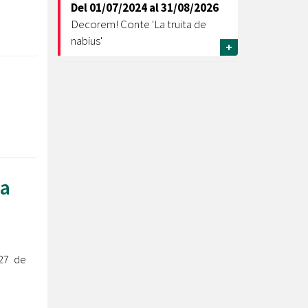
Del
01/07/2024
al
31/08/2026
Decorem! Conte 'La truita de
nabius'
+
xa
 27 de