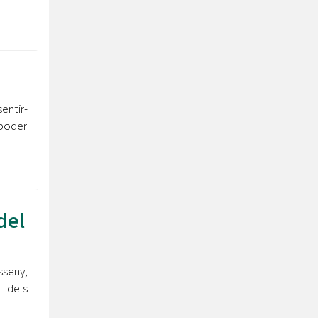
entir-
 poder
del
sseny,
 dels