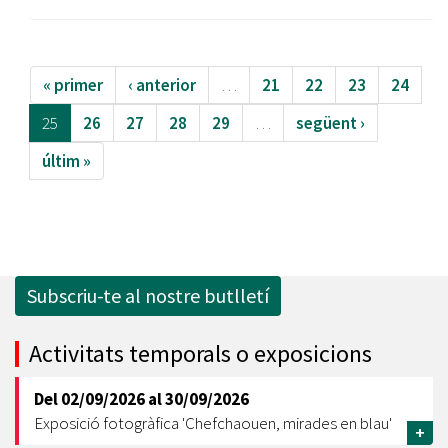
« primer
‹ anterior
…
21
22
23
24
25
26
27
28
29
…
següent ›
últim »
Subscriu-te al nostre butlletí
Activitats temporals o exposicions
Del
02/09/2026
al
30/09/2026
Exposició fotogràfica 'Chefchaouen, mirades en blau'
+