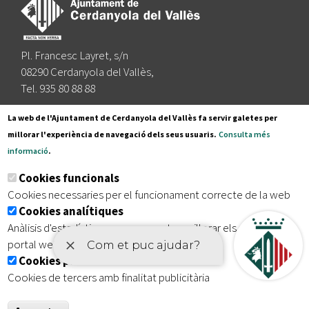
Pl. Francesc Layret, s/n
08290 Cerdanyola del Vallès,
Tel. 935 80 88 88
Segueix-nos a:
La web de l'Ajuntament de Cerdanyola del Vallès fa servir galetes per
millorar l'experiència de navegació dels seus usuaris.
Consulta més
informació
.
Subscriu-te al nostre butlletí
Cookies funcionals
Cookies necessaries per el funcionament correcte de la web
Cookies analítiques
|
|
|
Inici
Avís legal
Protecció de dades
Mapa del lloc
Anàlisis d'estadístiques que permeten millorar els serveis del
|
Accessibilitat
portal web
Cookies publicitàries
Cookies de tercers amb finalitat publicitària