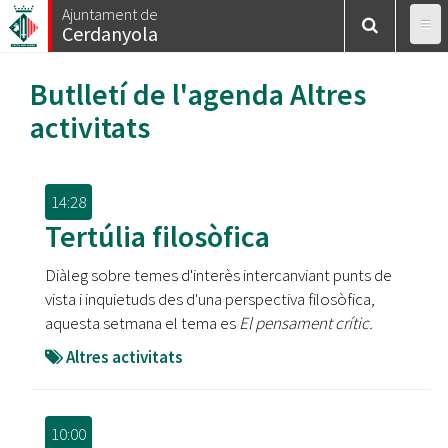
Vés
Ajuntament de
Cerdanyola
al
contingut
Butlletí de l'agenda
Altres
activitats
14:28
Tertúlia filosòfica
Diàleg sobre temes d'interès intercanviant punts de
vista i inquietuds des d'una perspectiva filosòfica,
aquesta setmana el tema es
El pensament crític.
Altres activitats
10:00