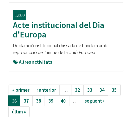
12:00
Acte institucional del Dia
d'Europa
Declaració institucional i hissada de bandera amb
reproducció de l'himne de la Unió Europea.
Altres activitats
« primer
‹ anterior
…
32
33
34
35
36
37
38
39
40
…
següent ›
últim »