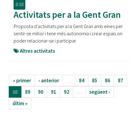
8:38
Activitats per a la Gent Gran
Proposta d'activitats per a la Gent Gran amb eines per
sentir-se millor i tenir més autonomia i crear espais on
poder relacionar-se i participar.
Altres activitats
« primer
‹ anterior
…
84
85
86
87
88
89
90
91
92
…
següent ›
últim »