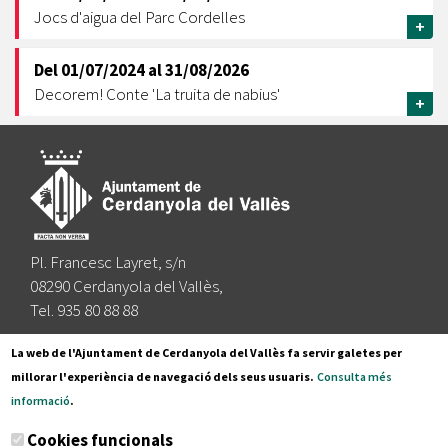
Jocs d'aigua del Parc Cordelles
+
Del
01/07/2024
al
31/08/2026
Decorem! Conte 'La truita de nabius'
+
Pl. Francesc Layret, s/n
08290 Cerdanyola del Vallès,
Tel. 935 80 88 88
Segueix-nos a:
La web de l'Ajuntament de Cerdanyola del Vallès fa servir galetes per
millorar l'experiència de navegació dels seus usuaris.
Consulta més
informació
.
Subscriu-te al nostre butlletí
Cookies funcionals