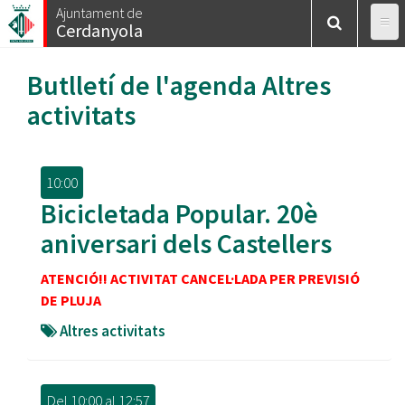
Vés
Ajuntament de
Cerdanyola
al
contingut
Butlletí de l'agenda
Altres
activitats
10:00
Bicicletada Popular. 20è
aniversari dels Castellers
ATENCIÓ!! ACTIVITAT CANCEL·LADA PER PREVISIÓ
DE PLUJA
Altres activitats
Del
10:00
al
12:57