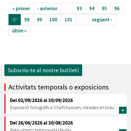
« primer
‹ anterior
…
93
94
95
96
97
98
99
100
101
…
següent ›
últim »
Subscriu-te al nostre butlletí
Activitats temporals o exposicions
Del
02/09/2026
al
30/09/2026
Exposició fotogràfica 'Chefchaouen, mirades en blau'
+
Del
26/06/2026
al
30/08/2026
Patis oberts temporada d'estiu