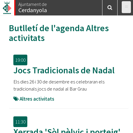
Vés
Ajuntament de
Cerdanyola
al
contingut
Butlletí de l'agenda
Altres
activitats
19:00
Jocs Tradicionals de Nadal
Els dies 26 i 30 de desembre es celebraran els
tradicionals jocs de nadal al Bar Grau
Altres activitats
11:30
Xerrada 'Sòl pèlvic i porteig'