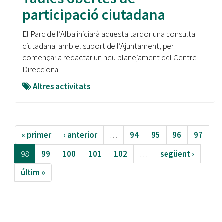
participació ciutadana
El Parc de l’Alba iniciarà aquesta tardor una consulta
ciutadana, amb el suport de l’Ajuntament, per
començar a redactar un nou planejament del Centre
Direccional.
Altres activitats
« primer
‹ anterior
…
94
95
96
97
98
99
100
101
102
…
següent ›
últim »