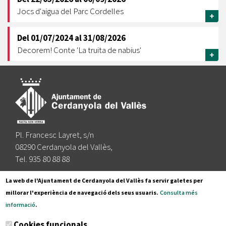
Jocs d'aigua del Parc Cordelles
+
Del
01/07/2024
al
31/08/2026
Decorem! Conte 'La truita de nabius'
+
Pl. Francesc Layret, s/n
08290 Cerdanyola del Vallès,
Tel. 935 80 88 88
Segueix-nos a:
La web de l'Ajuntament de Cerdanyola del Vallès fa servir galetes per
millorar l'experiència de navegació dels seus usuaris.
Consulta més
informació
.
Subscriu-te al nostre butlletí
Cookies funcionals