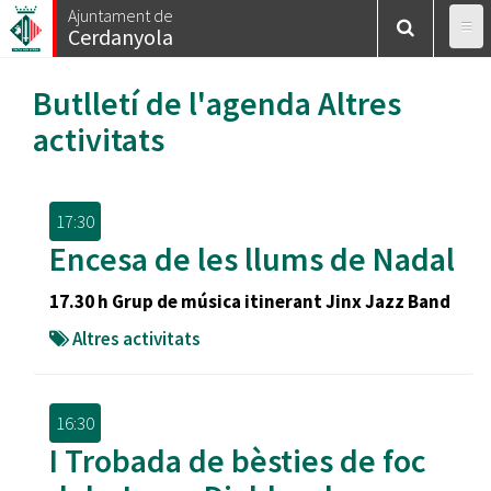
Vés
Ajuntament de
Cerdanyola
al
contingut
Butlletí de l'agenda
Altres
activitats
17:30
Encesa de les llums de Nadal
17.30 h Grup de música itinerant Jinx Jazz Band
Altres activitats
16:30
I Trobada de bèsties de foc