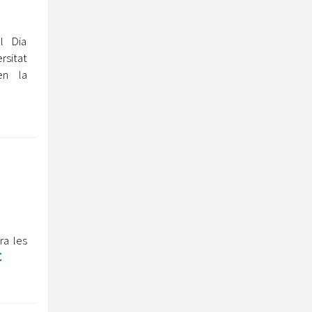
l Dia
rsitat
en la
ra les
C