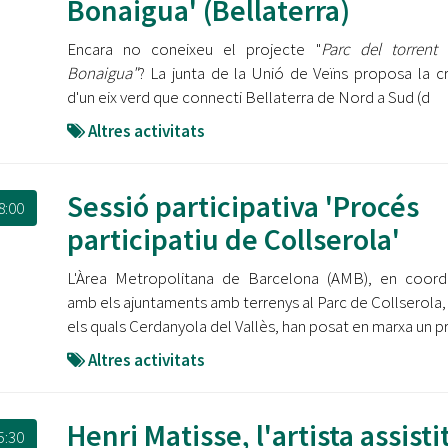
Bonaigua' (Bellaterra)
Encara no coneixeu el projecte "
Parc del torrent
Bonaigua"
? La junta de la Unió de Veïns proposa la c
d'un eix verd que connecti Bellaterra de Nord a Sud (d
Altres activitats
Sessió participativa 'Procés
8:00
participatiu de Collserola'
L'Àrea Metropolitana de Barcelona (AMB), en coord
amb els ajuntaments amb terrenys al Parc de Collserola,
els quals Cerdanyola del Vallès, han posat en marxa un p
Altres activitats
Henri Matisse, l'artista assistit
5:30