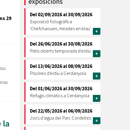
exposicions
Ètica i Integritat
Del
02/09/2026
al
30/09/2026
Entitats
uns 29
Exposició fotogràfica
Retiment de Comptes
'Chefchaouen, mirades en blau'
+
Equipaments
Accés a Informació Pública
Del
26/06/2026
al
30/08/2026
Patis oberts temporada d'estiu
Mercats Municipals
+
Dades Obertes
Del
13/06/2026
al
08/09/2026
lloc
Webs Municipals
Catàleg de Serveis i Tràmits
Piscines d'estiu a Cerdanyola
+
erso
Del
01/06/2026
al
30/09/2026
Refugis climàtics a Cerdanyola
+
Del
22/05/2026
al
06/09/2026
Jocs d'aigua del Parc Cordelles
+
 la