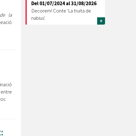
Del
01/07/2024
al
31/08/2026
Decorem! Conte 'La truita de
 de la
nabius'
+
reació
inació
 entre
roc
: