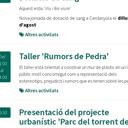
Oberta la convocatòria d'Ajuts per a l'autoocupació
Aquest estiu '
Viu i fes viure'
jove 2026
Nova jornada de donació de sang a Cerdanyola el
dill
Cerdanyola opta a més de 5 milions d'euros del Pla de
d'agost
Barris per transformar les Fontetes, Quatre Cantons i
l'entorn de l'avinguda Catalunya
Altres activitats
El FIT presenta el cartell de la seva 16a edició i dona el
tret de sortida al festival
Taller 'Rumors de Pedra'
Del
1:00
L’Ajuntament reparteix ulleres gratuïtes per veure
El taller està orientat a construir un mur de plàstic en un 
al
l'eclipsi solar
públic molt concorregut com a representació dels
4:00
estereotips, prejudicis i rumors que es tenen sobre les p
Altres activitats
Presentació del projecte
9:30
urbanístic 'Parc del torrent de