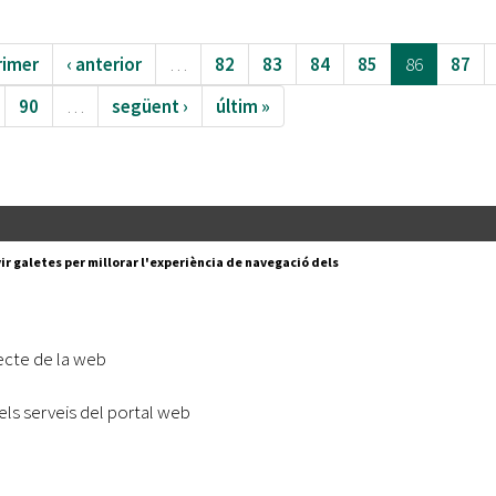
rimer
‹ anterior
…
82
83
84
85
86
87
90
…
següent ›
últim »
Segueix-nos a:
cesc Layret, s/n
ir galetes per millorar l'experiència de navegació dels
erdanyola del Vallès,
 80 88 88
Subscriu-te al nostre butll
ecte de la web
|
l lloc
Accessibilitat
els serveis del portal web