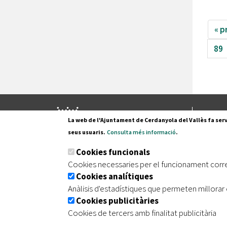
« p
89
Pl. Fran
La web de l'Ajuntament de Cerdanyola del Vallès fa serv
08290 C
seus usuaris.
Consulta més informació
.
Tel. 935
Cookies funcionals
Cookies necessaries per el funcionament corr
Cookies analítiques
|
|
|
Inici
Avís legal
Protecció de dades
Mapa de
Anàlisis d'estadístiques que permeten millorar 
Cookies publicitàries
Cookies de tercers amb finalitat publicitària