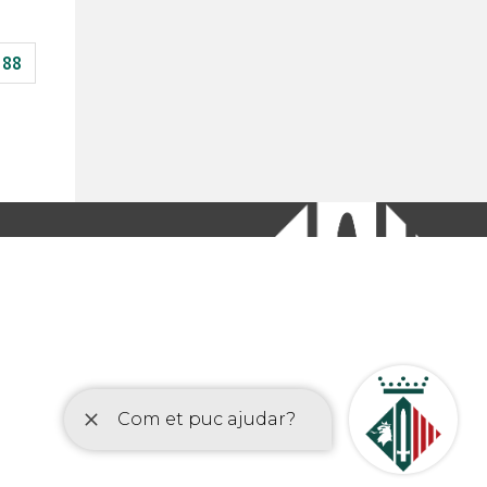
88
etí