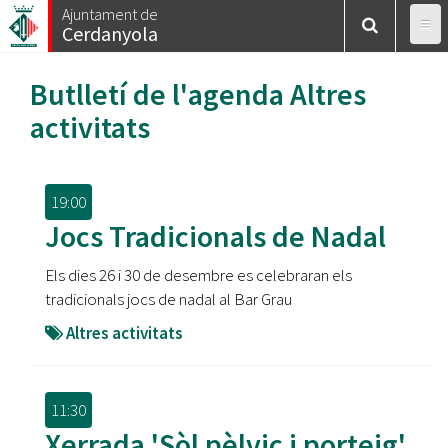
Vés
Ajuntament de
Cerdanyola
al
contingut
Butlletí de l'agenda
Altres
activitats
19:00
Jocs Tradicionals de Nadal
Els dies 26 i 30 de desembre es celebraran els
tradicionals jocs de nadal al Bar Grau
Altres activitats
11:30
Xerrada 'Sòl pèlvic i porteig'