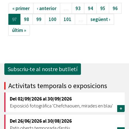
« primer
‹ anterior
…
93
94
95
96
97
98
99
100
101
…
següent ›
últim »
Subscriu-te al nostre butlletí
Activitats temporals o exposicions
Del
02/09/2026
al
30/09/2026
Exposició fotogràfica 'Chefchaouen, mirades en blau'
+
Del
26/06/2026
al
30/08/2026
Patis oberts temporada d'estiu