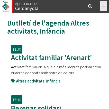
Vés
Ajuntament de
Cerdanyola
al
contingut
Butlletí de l'agenda
Altres
activitats
,
Infància
11:30
Activitat familiar 'Arenart'
Activitat familiar en la que els més menuts podran crear
quadres decorats amb sorra de colors
Altres activitats
,
Infància
17:30
Berenar solidari