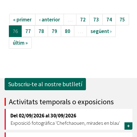
« primer
‹ anterior
…
72
73
74
75
76
77
78
79
80
…
següent ›
últim »
Subscriu-te al nostre butlletí
Activitats temporals o exposicions
Del
02/09/2026
al
30/09/2026
Exposició fotogràfica 'Chefchaouen, mirades en blau'
+