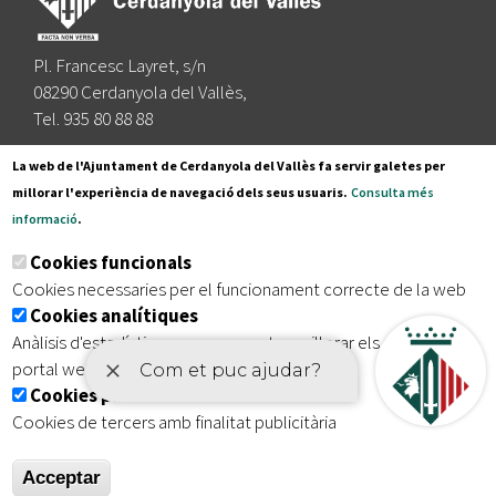
Pl. Francesc Layret, s/n
08290 Cerdanyola del Vallès,
Tel. 935 80 88 88
Segueix-nos a:
La web de l'Ajuntament de Cerdanyola del Vallès fa servir galetes per
millorar l'experiència de navegació dels seus usuaris.
Consulta més
informació
.
Subscriu-te al nostre butlletí
Cookies funcionals
Cookies necessaries per el funcionament correcte de la web
Cookies analítiques
|
|
|
Inici
Avís legal
Protecció de dades
Mapa del lloc
Anàlisis d'estadístiques que permeten millorar els serveis del
|
Accessibilitat
portal web
Cookies publicitàries
Cookies de tercers amb finalitat publicitària
Acceptar