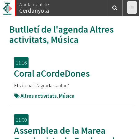
Vés
Ajuntament de
Cerdanyola
al
contingut
Butlletí de l'agenda
Altres
activitats
,
Música
11:16
Coral aCordeDones
Ets dona i t'agrada cantar?
Altres activitats
,
Música
11:00
Assemblea de la Marea