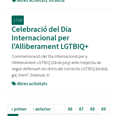
Altres activitats
,
Infància
17:00
Celebració del Dia
Internacional per
l'Alliberament LGTBIQ+
Commemoració del Dia Internacional per a
l'Alliberament LGTBIQ (28 de juny) amb l'objectiu de
seguir defensant els drets del col·lectiu LGTBIQ (lesbià,
gai, trans*, bisexual, in
Altres activitats
« primer
‹ anterior
…
86
87
88
89